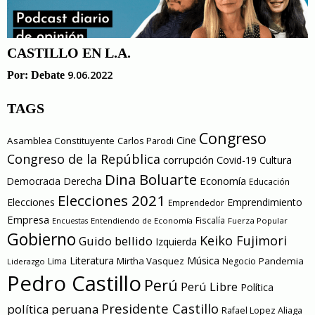
CASTILLO EN L.A.
9.06.2022
Por:
Debate
TAGS
Congreso
Cine
Asamblea Constituyente
Carlos Parodi
Congreso de la República
corrupción
Covid-19
Cultura
Dina Boluarte
Economía
Democracia
Derecha
Educación
Elecciones 2021
Elecciones
Emprendimiento
Emprendedor
Empresa
Entendiendo de Economía
Fiscalía
Fuerza Popular
Encuestas
Gobierno
Keiko Fujimori
Guido bellido
Izquierda
Literatura
Música
Mirtha Vasquez
Pandemia
Lima
Negocio
Liderazgo
Pedro Castillo
Perú
Perú Libre
Política
Presidente Castillo
política peruana
Rafael Lopez Aliaga