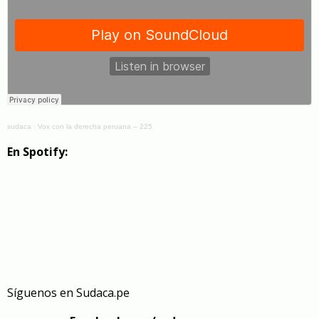
sudaca
·
Vox con la derecha peruana – 225
En Spotify:
Síguenos en
Sudaca.pe