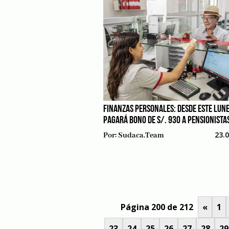
FINANZAS PERSONALES: DESDE ESTE LUN
PAGARÁ BONO DE S/. 930 A PENSIONISTA
23.
Por:
Sudaca.team
Página 200 de 212
«
1
23
24
25
26
27
28
29