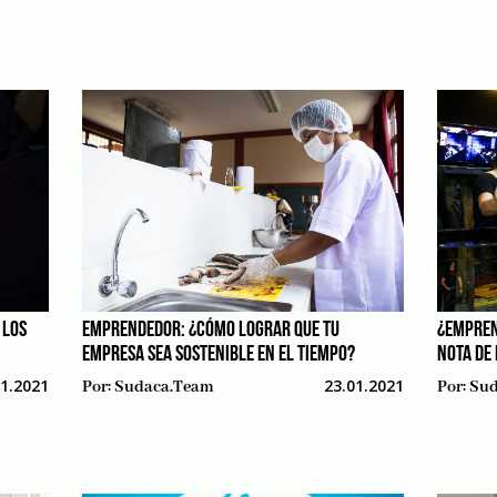
 LOS
EMPRENDEDOR: ¿CÓMO LOGRAR QUE TU
¿EMPREN
EMPRESA SEA SOSTENIBLE EN EL TIEMPO?
NOTA DE
01.2021
23.01.2021
Por:
Sudaca.team
Por:
Sud