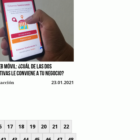
B MÓVIL: ¿CUÁL DE LAS DOS
TIVAS LE CONVIENE A TU NEGOCIO?
23.01.2021
acción
6
17
18
19
20
21
22
42
43
44
45
46
47
48