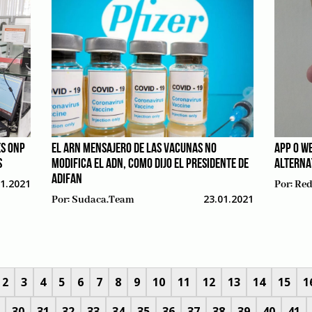
ES ONP
EL ARN MENSAJERO DE LAS VACUNAS NO
APP O WE
S
MODIFICA EL ADN, COMO DIJO EL PRESIDENTE DE
ALTERNA
ADIFAN
01.2021
Por:
Red
23.01.2021
Por:
Sudaca.team
2
3
4
5
6
7
8
9
10
11
12
13
14
15
1
30
31
32
33
34
35
36
37
38
39
40
41