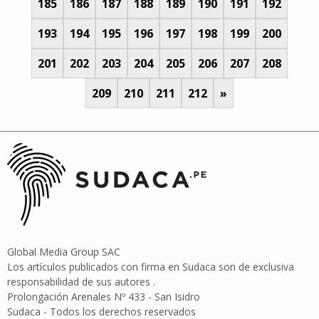
185
186
187
188
189
190
191
192
193
194
195
196
197
198
199
200
201
202
203
204
205
206
207
208
209
210
211
212
»
Global Media Group SAC
Los artículos publicados con firma en Sudaca son de exclusiva
responsabilidad de sus autores .
Prolongación Arenales Nº 433 - San Isidro
Sudaca - Todos los derechos reservados