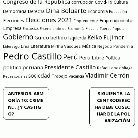
Congreso de la República
corrupción
Covid-19
Cultura
Dina Boluarte
Economía
Democracia
Derecha
Educación
Elecciones 2021
Elecciones
Emprendimiento
Emprendedor
Empresa
Entendiendo de Economía
Fiscalía
Fuerza Popular
Encuestas
Gobierno
Keiko Fujimori
Guido bellido
Izquierda
Literatura
Música
Mirtha Vasquez
Pandemia
Lima
Negocio
Liderazgo
Pedro Castillo
Perú
Perú Libre
Política
Presidente Castillo
política peruana
Rafael Lopez Aliaga
Vladimir Cerrón
sociedad
Trabajo
Vacancia
Redes sociales
Navegación
ANTERIOR:
ARM
SIGUIENTE:
LA
ONÍA 10: CRIME
CENTRODEREC
de
N… ¿Y CASTIG
HA DEBE COSEC
O?
HAR DE LA POL
entradas
ARIZACIÓN