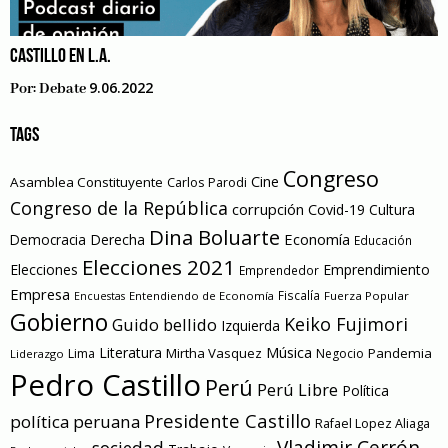
CASTILLO EN L.A.
9.06.2022
Por:
Debate
TAGS
Congreso
Cine
Asamblea Constituyente
Carlos Parodi
Congreso de la República
corrupción
Covid-19
Cultura
Dina Boluarte
Economía
Democracia
Derecha
Educación
Elecciones 2021
Elecciones
Emprendimiento
Emprendedor
Empresa
Entendiendo de Economía
Fiscalía
Fuerza Popular
Encuestas
Gobierno
Keiko Fujimori
Guido bellido
Izquierda
Literatura
Música
Mirtha Vasquez
Pandemia
Lima
Negocio
Liderazgo
Pedro Castillo
Perú
Perú Libre
Política
Presidente Castillo
política peruana
Rafael Lopez Aliaga
Vladimir Cerrón
sociedad