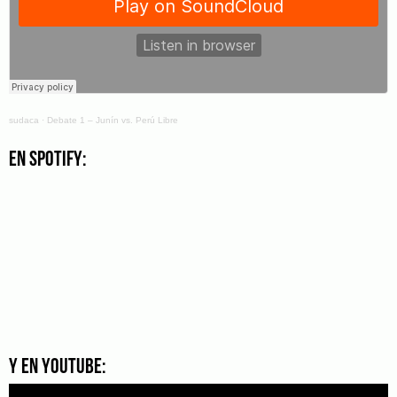
sudaca
·
Debate 1 – Junín vs. Perú Libre
En Spotify:
Y en YouTube: