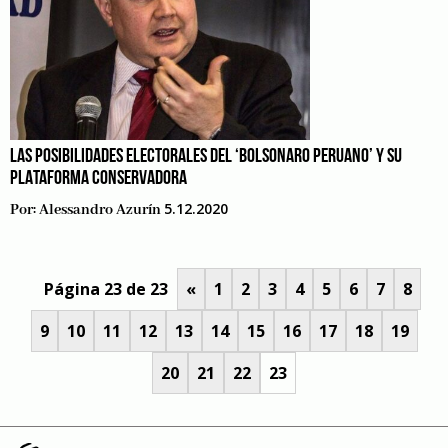
LAS POSIBILIDADES ELECTORALES DEL ‘BOLSONARO PERUANO’ Y SU
PLATAFORMA CONSERVADORA
5.12.2020
Por:
Alessandro Azurín
Página 23 de 23
«
1
2
3
4
5
6
7
8
9
10
11
12
13
14
15
16
17
18
19
20
21
22
23