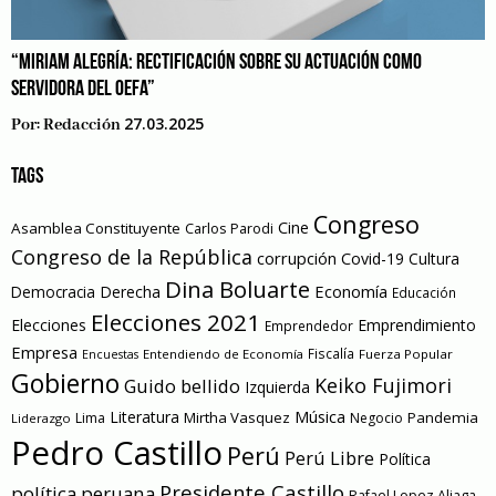
“MIRIAM ALEGRÍA: RECTIFICACIÓN SOBRE SU ACTUACIÓN COMO
SERVIDORA DEL OEFA”
27.03.2025
Por:
Redacción
TAGS
Congreso
Cine
Asamblea Constituyente
Carlos Parodi
Congreso de la República
corrupción
Covid-19
Cultura
Dina Boluarte
Economía
Democracia
Derecha
Educación
Elecciones 2021
Elecciones
Emprendimiento
Emprendedor
Empresa
Entendiendo de Economía
Fiscalía
Fuerza Popular
Encuestas
Gobierno
Keiko Fujimori
Guido bellido
Izquierda
Literatura
Música
Mirtha Vasquez
Pandemia
Lima
Negocio
Liderazgo
Pedro Castillo
Perú
Perú Libre
Política
Presidente Castillo
política peruana
Rafael Lopez Aliaga