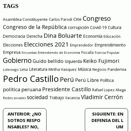
TAGS
Congreso
Cine
Asamblea Constituyente
Carlos Parodi
Congreso de la República
corrupción
Covid-19
Cultura
Dina Boluarte
Economía
Democracia
Derecha
Educación
Elecciones 2021
Elecciones
Emprendimiento
Emprendedor
Empresa
Entendiendo de Economía
Fiscalía
Fuerza Popular
Encuestas
Gobierno
Keiko Fujimori
Guido bellido
Izquierda
Literatura
Música
Mirtha Vasquez
Pandemia
Lima
Negocio
Liderazgo
Pedro Castillo
Perú
Perú Libre
Política
Presidente Castillo
política peruana
Rafael Lopez Aliaga
Vladimir Cerrón
sociedad
Trabajo
Vacancia
Redes sociales
Navegación
ANTERIOR:
¿NO
SIGUIENTE:
EN
SOTROS RESPO
DEFENSA DEL L
de
NSABLES? NO,
UM