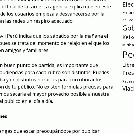
Ele
l final de la tarde. La agencia explica que en este
Empre
de los usuarios empieza a desvanecerse por la
de Ec
en las redes un respiro adecuado.
Gob
vii Perú indica que los sábados por la mañana el
Keik
 pues se trata del momento de relajo en el que los
Mirth
n amigos y familiares.
Pe
Libr
un buen punto de partida, es importante que
Pres
udiencias para cada rubro son distintas. Puedes
 día y en distintos horarios para corroborar los
Redes s
 de tu público. No existen fórmulas precisas para
Vlad
emos sacarle el mayor provecho posible a nuestra
 público en el día a día.
nes
engas que estar preocupándote por publicar