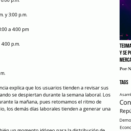
 6:00 p.m.
m. y 3:00 p.m.
3:00 a 4:00 pm
 4:00 p.m.
TEOMA
Y SE 
MERCA
Por:
N
.m.
TAGS
cia explica que los usuarios tienden a revisar sus
ando se despiertan durante la semana laboral. Los
Asamb
Con
durante la mañana, pues retomamos el ritmo de
o, los demás días laborales tienden a generar una
Repú
Democ
Econ
bién un momento idóneo para la distribución de