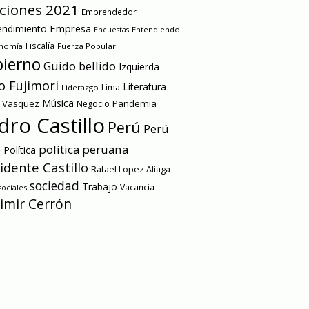
cciones 2021
Emprendedor
Empresa
ndimiento
Entendiendo
Encuestas
onomía
Fiscalía
Fuerza Popular
ierno
Guido bellido
Izquierda
o Fujimori
Literatura
Lima
Liderazgo
Música
a Vasquez
Pandemia
Negocio
dro Castillo
Perú
Perú
e
política peruana
Política
idente Castillo
Rafael Lopez Aliaga
sociedad
Trabajo
Vacancia
ociales
imir Cerrón