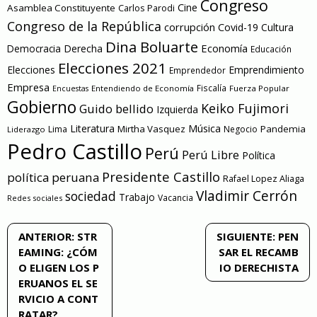
Congreso
Cine
Asamblea Constituyente
Carlos Parodi
Congreso de la República
corrupción
Covid-19
Cultura
Dina Boluarte
Economía
Democracia
Derecha
Educación
Elecciones 2021
Elecciones
Emprendimiento
Emprendedor
Empresa
Entendiendo de Economía
Fiscalía
Fuerza Popular
Encuestas
Gobierno
Keiko Fujimori
Guido bellido
Izquierda
Literatura
Música
Mirtha Vasquez
Pandemia
Lima
Negocio
Liderazgo
Pedro Castillo
Perú
Perú Libre
Política
Presidente Castillo
política peruana
Rafael Lopez Aliaga
Vladimir Cerrón
sociedad
Trabajo
Vacancia
Redes sociales
Navegación
ANTERIOR:
STR
SIGUIENTE:
PEN
EAMING: ¿CÓM
SAR EL RECAMB
de
O ELIGEN LOS P
IO DERECHISTA
ERUANOS EL SE
entradas
RVICIO A CONT
RATAR?