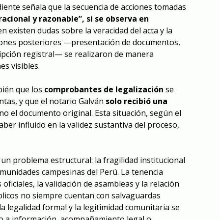
ediente señala que la secuencia de acciones tomadas
 racional y razonable”, si se observa en
bien existen dudas sobre la veracidad del acta y la
aciones posteriores —presentación de documentos,
ripción registral— se realizaron de manera
es visibles.
bién que los
comprobantes de legalización
se
ntas, y que el notario Galván
solo recibió una
 no el documento original. Esta situación, según el
ber influido en la validez sustantiva del proceso,
un problema estructural: la fragilidad institucional
munidades campesinas del Perú. La tenencia
 oficiales, la validación de asambleas y la relación
blicos no siempre cuentan con salvaguardas
a legalidad formal y la legitimidad comunitaria se
o a información, acompañamiento legal o