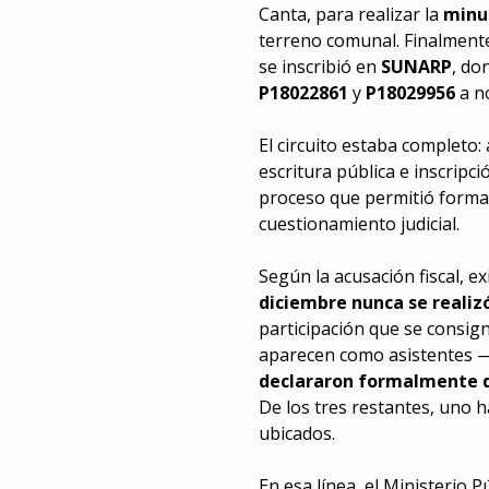
Canta, para realizar la
minu
terreno comunal. Finalmente
se inscribió en
SUNARP
, do
P18022861
y
P18029956
a n
El circuito estaba completo: 
escritura pública e inscripc
proceso que permitió formali
cuestionamiento judicial.
Según la acusación fiscal, e
diciembre nunca se realiz
participación que se consig
aparecen como asistentes 
declararon formalmente qu
De los tres restantes, uno h
ubicados.
En esa línea, el Ministerio 