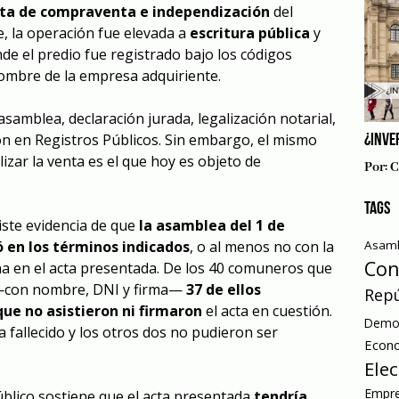
ta de compraventa e independización
del
, la operación fue elevada a
escritura pública
y
nde el predio fue registrado bajo los códigos
ombre de la empresa adquiriente.
asamblea, declaración jurada, legalización notarial,
ión en Registros Públicos. Sin embargo, el mismo
¿INVE
zar la venta es el que hoy es objeto de
Por:
C
TAGS
xiste evidencia de que
la asamblea del 1 de
ó en los términos indicados
, o al menos no con la
Asamb
Con
na en el acta presentada. De los 40 comuneros que
—con nombre, DNI y firma—
37 de ellos
Repú
e no asistieron ni firmaron
el acta en cuestión.
Democ
a fallecido y los otros dos no pudieron ser
Econ
Ele
Empre
Público sostiene que el acta presentada
tendría