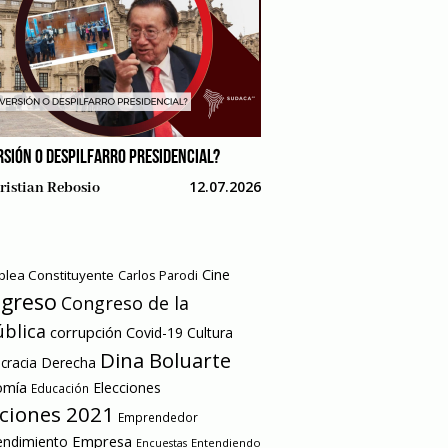
RSIÓN O DESPILFARRO PRESIDENCIAL?
12.07.2026
ristian Rebosio
Cine
lea Constituyente
Carlos Parodi
greso
Congreso de la
blica
corrupción
Covid-19
Cultura
Dina Boluarte
racia
Derecha
omía
Elecciones
Educación
cciones 2021
Emprendedor
Empresa
ndimiento
Entendiendo
Encuestas