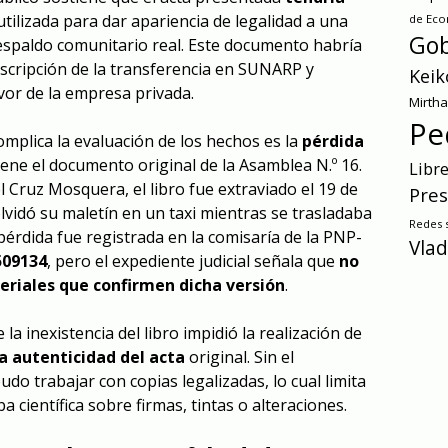
 utilizada para dar apariencia de legalidad a una
de Ec
Gob
espaldo comunitario real. Este documento habría
inscripción de la transferencia en SUNARP y
Keik
avor de la empresa privada.
Mirth
Pe
mplica la evaluación de los hechos es la
pérdida
ene el documento original de la Asamblea N.º 16.
Libr
 Cruz Mosquera, el libro fue extraviado el 19 de
Pres
lvidó su maletín en un taxi mientras se trasladaba
Redes s
pérdida fue registrada en la comisaría de la PNP-
Vlad
509134
, pero el expediente judicial señala que
no
riales que confirmen dicha versión
.
 la inexistencia del libro impidió la realización de
la autenticidad del acta
original. Sin el
do trabajar con copias legalizadas, lo cual limita
a científica sobre firmas, tintas o alteraciones.