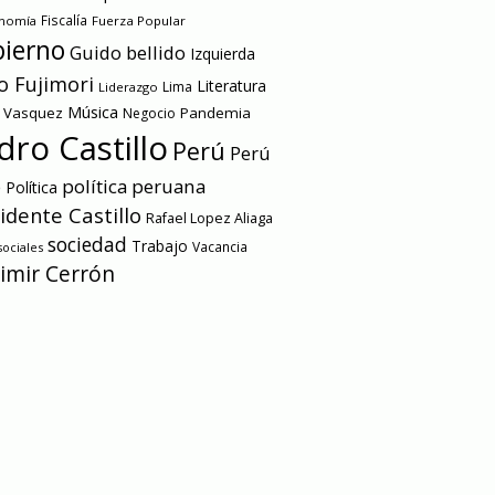
onomía
Fiscalía
Fuerza Popular
ierno
Guido bellido
Izquierda
o Fujimori
Literatura
Lima
Liderazgo
Música
a Vasquez
Pandemia
Negocio
dro Castillo
Perú
Perú
e
política peruana
Política
idente Castillo
Rafael Lopez Aliaga
sociedad
Trabajo
Vacancia
ociales
imir Cerrón