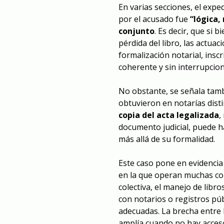
En varias secciones, el exp
por el acusado fue
“lógica,
conjunto
. Es decir, que si 
pérdida del libro, las actu
formalización notarial, insc
coherente y sin interrupcion
No obstante, se señala tam
obtuvieron en notarías disti
copia del acta legalizada
,
documento judicial, puede ha
más allá de su formalidad.
Este caso pone en evidencia 
en la que operan muchas co
colectiva, el manejo de libros
con notarios o registros pú
adecuadas. La brecha entre l
amplía cuando no hay acces