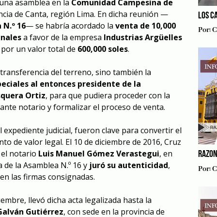
 una asamblea en la
Comunidad Campesina de
incia de Canta, región Lima. En dicha reunión —
LOS C
 N.º 16
— se habría acordado la
venta de 10,000
Por:
C
unales
a favor de la empresa
Industrias Argüelles
, por un valor total de
600,000 soles
.
 transferencia del terreno, sino también la
eciales al entonces presidente de la
quera Ortiz
, para que pudiera proceder con la
 ante notario y formalizar el proceso de venta.
 expediente judicial, fueron clave para convertir el
o de valor legal. El 10 de diciembre de 2016, Cruz
el notario
Luis Manuel Gómez Verastegui
, en
RAZON
a de la Asamblea N.º 16 y
juró su autenticidad
,
Por:
C
en las firmas consignadas.
iembre, llevó dicha acta legalizada hasta la
Galván Gutiérrez
, con sede en la provincia de