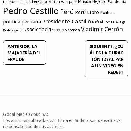
Literatura
Música
Mirtha Vasquez
Pandemia
Lima
Negocio
Liderazgo
Pedro Castillo
Perú
Perú Libre
Política
Presidente Castillo
política peruana
Rafael Lopez Aliaga
Vladimir Cerrón
sociedad
Trabajo
Vacancia
Redes sociales
Navegación
ANTERIOR:
LA
SIGUIENTE:
¿CU
MAJADERÍA DEL
ÁL ES LA DURAC
de
FRAUDE
IÓN IDEAL PAR
A UN VIDEO EN
entradas
REDES?
Global Media Group SAC
Los artículos publicados con firma en Sudaca son de exclusiva
responsabilidad de sus autores .