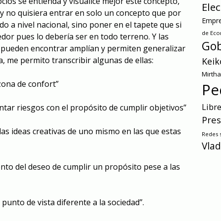
ocios se entienda y visualice mejor este concepto,
Ele
y no quisiera entrar en solo un concepto que por
Empre
 a nivel nacional, sino poner en el tapete que si
de Ec
dor pues lo debería ser en todo terreno. Y las
Gob
e pueden encontrar amplían y permiten generalizar
a, me permito transcribir algunas de ellas:
Keik
Mirth
zona de confort”
Pe
Libr
tar riesgos con el propósito de cumplir objetivos”
Pres
las ideas creativas de uno mismo en las que estas
Redes s
Vlad
to del deseo de cumplir un propósito pese a las
unto de vista diferente a la sociedad”.