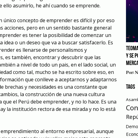
de ello asumirlo, he ahí cuando se emprende.
n único concepto de emprender es difícil y por eso
rias acciones, pero en un sentido bastante general
prender es tener la posibilidad de comenzar un
 idea o un deseo que va a buscar satisfacerlo. Es
TEOMA
prender es llenarse de personalismos y
Y SE 
, es también, encontrar y descubrir que las
MERCA
bién a nivel de todo un pais, en el lado social, un
ciedad como tal, mucho se ha escrito sobre eso, en
Por:
N
nsformación que conlleve a aceptarnos y adaptarnos
n de brechas y necesidades es una constante que
TAGS
s cambios, la construcción de una nueva cultura
Asamb
 que el Perú debe emprender, y no lo hace. Es una
Con
ay la institución rectora de esa mirada y no lo está
Repú
Democ
 el emprendimiento al entorno empresarial, aunque
Econ