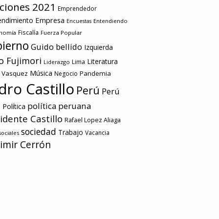
cciones 2021
Emprendedor
Empresa
ndimiento
Entendiendo
Encuestas
onomía
Fiscalía
Fuerza Popular
ierno
Guido bellido
Izquierda
o Fujimori
Literatura
Lima
Liderazgo
Música
a Vasquez
Pandemia
Negocio
dro Castillo
Perú
Perú
e
política peruana
Política
idente Castillo
Rafael Lopez Aliaga
sociedad
Trabajo
Vacancia
ociales
imir Cerrón