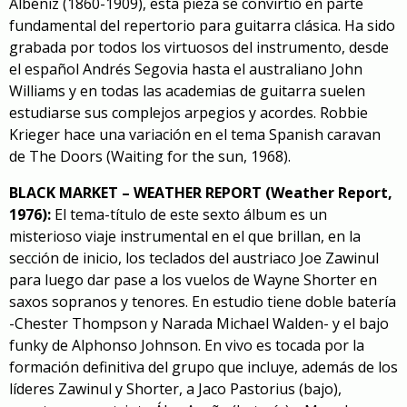
Albéniz (1860-1909), esta pieza se convirtió en parte
fundamental del repertorio para guitarra clásica. Ha sido
grabada por todos los virtuosos del instrumento, desde
el español Andrés Segovia hasta el australiano John
Williams y en todas las academias de guitarra suelen
estudiarse sus complejos arpegios y acordes. Robbie
Krieger hace una variación en el tema
Spanish caravan
de The Doors (Waiting for the sun, 1968).
BLACK MARKET – WEATHER REPORT (Weather Report,
1976):
El tema-título de este sexto álbum es un
misterioso viaje instrumental en el que brillan, en la
sección de inicio, los teclados del austriaco Joe Zawinul
para luego dar pase a los vuelos de Wayne Shorter en
saxos sopranos y tenores. En estudio tiene doble batería
-Chester Thompson y Narada Michael Walden- y el bajo
funky de Alphonso Johnson.
En vivo
es tocada por la
formación definitiva del grupo que incluye, además de los
líderes Zawinul y Shorter, a Jaco Pastorius (bajo),