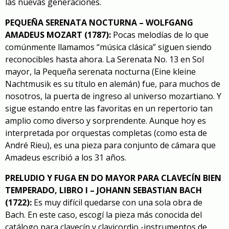
las nuevas generaciones.
PEQUEÑA SERENATA NOCTURNA – WOLFGANG
AMADEUS MOZART (1787):
Pocas melodías de lo que
comúnmente llamamos “música clásica” siguen siendo
reconocibles hasta ahora. La Serenata No. 13 en Sol
mayor, la Pequeña serenata nocturna (Eine kleine
Nachtmusik es su título en alemán) fue, para muchos de
nosotros, la puerta de ingreso al universo mozartiano. Y
sigue estando entre las favoritas en un repertorio tan
amplio como diverso y sorprendente. Aunque hoy es
interpretada por orquestas completas (
como esta de
André Rieu
), es una pieza para conjunto de cámara que
Amadeus escribió a los 31 años.
PRELUDIO Y FUGA EN DO MAYOR PARA CLAVECÍN BIEN
TEMPERADO, LIBRO I – JOHANN SEBASTIAN BACH
(1722):
Es muy difícil quedarse con una sola obra de
Bach. En este caso, escogí la pieza más conocida del
catálogo para clavecín y clavicordio -instrumentos de