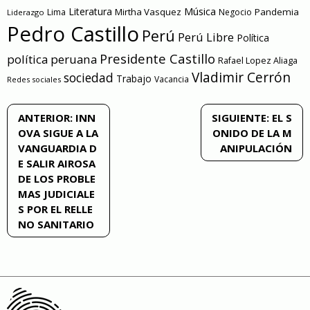
Literatura
Música
Mirtha Vasquez
Pandemia
Lima
Negocio
Liderazgo
Pedro Castillo
Perú
Perú Libre
Política
Presidente Castillo
política peruana
Rafael Lopez Aliaga
Vladimir Cerrón
sociedad
Trabajo
Vacancia
Redes sociales
Navegación
ANTERIOR:
INN
SIGUIENTE:
EL S
OVA SIGUE A LA
ONIDO DE LA M
de
VANGUARDIA D
ANIPULACIÓN
E SALIR AIROSA
entradas
DE LOS PROBLE
MAS JUDICIALE
S POR EL RELLE
NO SANITARIO