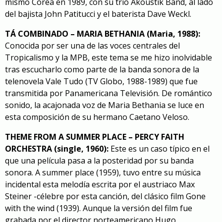
mismo Corea en 1989,
con su trío Akoustik Band
, al lado
del bajista John Patitucci y el baterista Dave Weckl.
TÁ COMBINADO – MARIA BETHANIA (Maria, 1988):
Conocida por ser una de las voces centrales del
Tropicalismo y la MPB, este tema se me hizo inolvidable
tras escucharlo como parte de la banda sonora de la
telenovela
Vale Tudo
(TV Globo, 1988-1989) que fue
transmitida por Panamericana Televisión. De romántico
sonido, la acajonada voz de Maria Bethania se luce en
esta composición de su hermano Caetano Veloso.
THEME FROM A SUMMER PLACE – PERCY FAITH
ORCHESTRA (single, 1960):
Este es un caso típico en el
que una película pasa a la posteridad por su banda
sonora.
A summer place
(1959), tuvo entre su música
incidental esta melodía escrita por el austriaco Max
Steiner -célebre por
esta canción
, del clásico film Gone
with the wind (1939). Aunque la versión del film fue
grabada por el director norteamericano Hugo