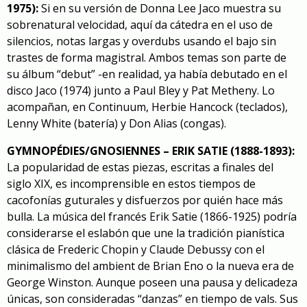
1975):
Si en su versión de
Donna Lee
Jaco muestra su
sobrenatural velocidad, aquí da cátedra en el uso de
silencios, notas largas y overdubs usando el bajo sin
trastes de forma magistral. Ambos temas son parte de
su álbum “debut” -en realidad, ya había debutado en el
disco Jaco (1974) junto a Paul Bley y Pat Metheny. Lo
acompañan, en Continuum, Herbie Hancock (teclados),
Lenny White (batería) y Don Alias (congas).
GYMNOPÉDIES/
GNOSIENNES – ERIK SATIE (1888-1893):
La popularidad de estas piezas, escritas a finales del
siglo XIX, es incomprensible en estos tiempos de
cacofonías guturales y disfuerzos por quién hace más
bulla. La música del francés Erik Satie (1866-1925) podría
considerarse el eslabón que une la tradición pianística
clásica de Frederic Chopin y Claude Debussy con el
minimalismo del ambient de Brian Eno o la nueva era de
George Winston. Aunque poseen una pausa y delicadeza
únicas, son consideradas “danzas” en tiempo de vals. Sus