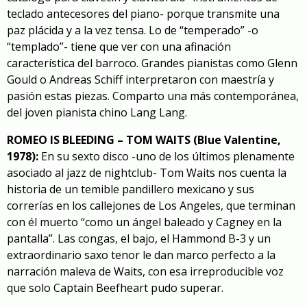
teclado antecesores del piano- porque transmite una
paz plácida y a la vez tensa. Lo de “temperado” -o
“templado”- tiene que ver con una afinación
característica del barroco. Grandes pianistas como Glenn
Gould o Andreas Schiff interpretaron con maestría y
pasión estas piezas. Comparto una más contemporánea,
del joven
pianista chino Lang Lang
.
ROMEO IS BLEEDING – TOM WAITS (Blue Valentine,
1978):
En su sexto disco -uno de los últimos plenamente
asociado al jazz de nightclub- Tom Waits nos cuenta la
historia de un temible pandillero mexicano y sus
correrías en los callejones de Los Angeles, que terminan
con él muerto “como un ángel baleado y Cagney en la
pantalla”. Las congas, el bajo, el Hammond B-3 y un
extraordinario saxo tenor le dan marco perfecto
a la
narración maleva de Waits
, con esa irreproducible voz
que solo Captain Beefheart pudo superar.