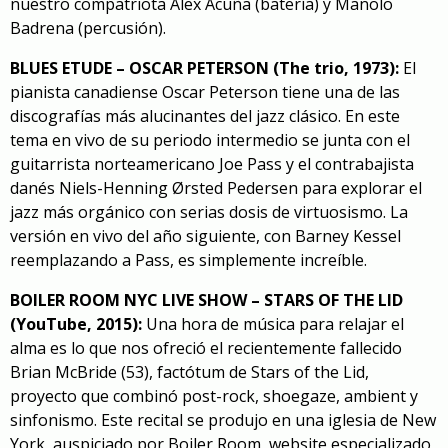
nuestro compatriota Álex Acuña (batería) y Manolo
Badrena (percusión).
BLUES ETUDE – OSCAR PETERSON (The trio, 1973):
El
pianista canadiense Oscar Peterson tiene una de las
discografías más alucinantes del jazz clásico. En este
tema en vivo de su periodo intermedio se junta con el
guitarrista norteamericano Joe Pass y el contrabajista
danés Niels-Henning Ørsted Pedersen para explorar el
jazz más orgánico con serias dosis de virtuosismo. La
versión en vivo del año siguiente
, con Barney Kessel
reemplazando a Pass, es simplemente increíble.
BOILER ROOM NYC LIVE SHOW – STARS OF THE LID
(YouTube, 2015):
Una hora de música para relajar el
alma es lo que nos ofreció el recientemente fallecido
Brian McBride (53), factótum de Stars of the Lid,
proyecto que combinó post-rock, shoegaze, ambient y
sinfonismo. Este recital se produjo en una iglesia de New
York, auspiciado por Boiler Room, website especializado