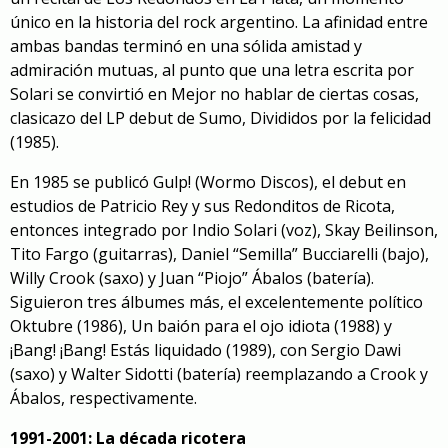
único en la historia del rock argentino. La afinidad entre
ambas bandas terminó en una sólida amistad y
admiración mutuas, al punto que una letra escrita por
Solari se convirtió en
Mejor no hablar de ciertas cosas
,
clasicazo del LP debut de Sumo, Divididos por la felicidad
(1985).
En 1985 se publicó
Gulp!
(Wormo Discos), el debut en
estudios de Patricio Rey y sus Redonditos de Ricota,
entonces integrado por Indio Solari (voz), Skay Beilinson,
Tito Fargo (guitarras), Daniel “Semilla” Bucciarelli (bajo),
Willy Crook (saxo) y Juan “Piojo” Ábalos (batería).
Siguieron tres álbumes más, el excelentemente político
Oktubre
(1986),
Un baión para el ojo idiota
(1988) y
¡Bang! ¡Bang! Estás liquidado
(1989), con Sergio Dawi
(saxo) y Walter Sidotti (batería) reemplazando a Crook y
Ábalos, respectivamente.
1991-2001: La década ricotera