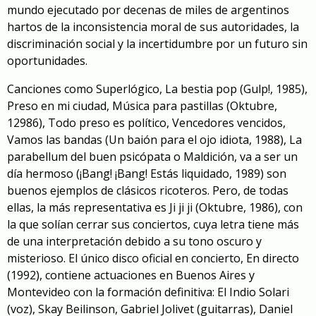
mundo
ejecutado por decenas de miles de argentinos
hartos de la inconsistencia moral de sus autoridades, la
discriminación social y la incertidumbre por un futuro sin
oportunidades.
Canciones como
Superlógico
,
La bestia pop
(Gulp!, 1985),
Preso en mi ciudad
,
Música para pastillas
(Oktubre,
12986),
Todo preso es político
,
Vencedores vencidos
,
Vamos las bandas
(Un baión para el ojo idiota, 1988),
La
parabellum del buen psicópata
o
Maldición, va a ser un
día hermoso
(¡Bang! ¡Bang! Estás liquidado, 1989) son
buenos ejemplos de clásicos ricoteros. Pero, de todas
ellas, la más representativa es
Ji ji ji
(Oktubre, 1986), con
la que solían cerrar sus conciertos, cuya letra tiene más
de una interpretación debido a su tono oscuro y
misterioso. El único disco oficial en concierto,
En directo
(1992), contiene actuaciones en Buenos Aires y
Montevideo con la formación definitiva: El Indio Solari
(voz), Skay Beilinson, Gabriel Jolivet (guitarras), Daniel