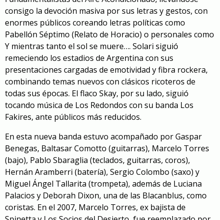
consigo la devoción masiva por sus letras y gestos, con
enormes públicos coreando letras políticas como
Pabellón Séptimo (Relato de Horacio)
o personales como
Y mientras tanto el sol se muere…
. Solari siguió
remeciendo los estadios de Argentina con sus
presentaciones cargadas de emotividad y fibra rockera,
combinando temas nuevos con clásicos ricoteros de
todas sus épocas. El flaco Skay, por su lado, siguió
tocando música de Los Redondos con su banda Los
Fakires, ante públicos más reducidos.
En esta nueva banda estuvo acompañado por Gaspar
Benegas, Baltasar Comotto (guitarras), Marcelo Torres
(bajo), Pablo Sbaraglia (teclados, guitarras, coros),
Hernán Aramberri (batería), Sergio Colombo (saxo) y
Miguel Ángel Tallarita (trompeta), además de Luciana
Palacios y Deborah Dixon, una de las Blacanblus, como
coristas. En el 2007, Marcelo Torres, ex bajista de
Spinetta y Los Socios del Desierto, fue reemplazado por