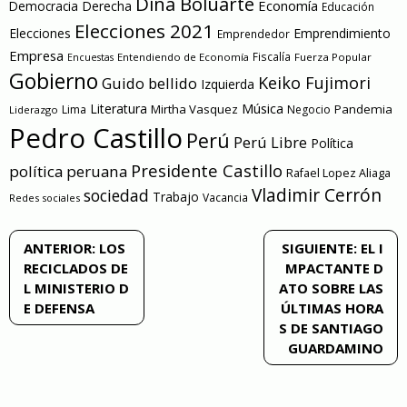
Dina Boluarte
Economía
Democracia
Derecha
Educación
Elecciones 2021
Elecciones
Emprendimiento
Emprendedor
Empresa
Entendiendo de Economía
Fiscalía
Fuerza Popular
Encuestas
Gobierno
Keiko Fujimori
Guido bellido
Izquierda
Literatura
Música
Mirtha Vasquez
Pandemia
Lima
Negocio
Liderazgo
Pedro Castillo
Perú
Perú Libre
Política
Presidente Castillo
política peruana
Rafael Lopez Aliaga
Vladimir Cerrón
sociedad
Trabajo
Vacancia
Redes sociales
Navegación
ANTERIOR:
LOS
SIGUIENTE:
EL I
RECICLADOS DE
MPACTANTE D
de
L MINISTERIO D
ATO SOBRE LAS
E DEFENSA
ÚLTIMAS HORA
entradas
S DE SANTIAGO
GUARDAMINO