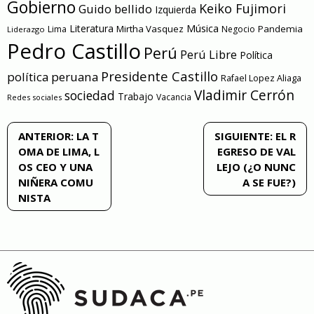
Gobierno
Keiko Fujimori
Guido bellido
Izquierda
Literatura
Música
Mirtha Vasquez
Pandemia
Lima
Negocio
Liderazgo
Pedro Castillo
Perú
Perú Libre
Política
Presidente Castillo
política peruana
Rafael Lopez Aliaga
Vladimir Cerrón
sociedad
Trabajo
Vacancia
Redes sociales
Navegación
ANTERIOR:
LA T
SIGUIENTE:
EL R
OMA DE LIMA, L
EGRESO DE VAL
de
OS CEO Y UNA
LEJO (¿O NUNC
NIÑERA COMU
A SE FUE?)
entradas
NISTA