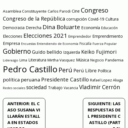
Congreso
Cine
Asamblea Constituyente
Carlos Parodi
Congreso de la República
corrupción
Covid-19
Cultura
Dina Boluarte
Economía
Democracia
Derecha
Educación
Elecciones 2021
Elecciones
Emprendimiento
Emprendedor
Empresa
Entendiendo de Economía
Fiscalía
Fuerza Popular
Encuestas
Gobierno
Keiko Fujimori
Guido bellido
Izquierda
Literatura
Música
Mirtha Vasquez
Pandemia
Lima
Negocio
Liderazgo
Pedro Castillo
Perú
Perú Libre
Política
Presidente Castillo
política peruana
Rafael Lopez Aliaga
Vladimir Cerrón
sociedad
Trabajo
Vacancia
Redes sociales
Navegación
ANTERIOR:
EL C
SIGUIENTE:
LAS
ASO SUSANA VI
RESPUESTAS DE
de
LLARÁN ESTALL
L PRESIDENTE C
A EN ESTADOS
ASTILLO (PART
entradas