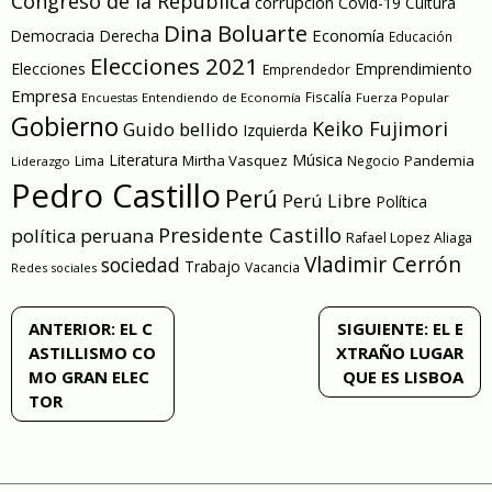
Congreso de la República
corrupción
Covid-19
Cultura
Dina Boluarte
Economía
Democracia
Derecha
Educación
Elecciones 2021
Elecciones
Emprendimiento
Emprendedor
Empresa
Entendiendo de Economía
Fiscalía
Fuerza Popular
Encuestas
Gobierno
Keiko Fujimori
Guido bellido
Izquierda
Literatura
Música
Mirtha Vasquez
Pandemia
Lima
Negocio
Liderazgo
Pedro Castillo
Perú
Perú Libre
Política
Presidente Castillo
política peruana
Rafael Lopez Aliaga
Vladimir Cerrón
sociedad
Trabajo
Vacancia
Redes sociales
Navegación
ANTERIOR:
EL C
SIGUIENTE:
EL E
ASTILLISMO CO
XTRAÑO LUGAR
de
MO GRAN ELEC
QUE ES LISBOA
TOR
entradas