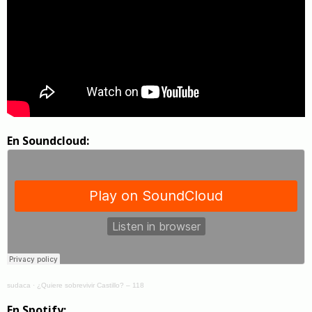
En Soundcloud:
sudaca
·
¿Quiere sobrevivir Castillo? – 118
En Spotify: