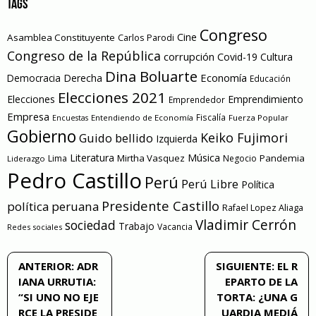
TAGS
Congreso
Cine
Asamblea Constituyente
Carlos Parodi
Congreso de la República
corrupción
Covid-19
Cultura
Dina Boluarte
Economía
Democracia
Derecha
Educación
Elecciones 2021
Elecciones
Emprendimiento
Emprendedor
Empresa
Entendiendo de Economía
Fiscalía
Fuerza Popular
Encuestas
Gobierno
Keiko Fujimori
Guido bellido
Izquierda
Literatura
Música
Mirtha Vasquez
Pandemia
Lima
Negocio
Liderazgo
Pedro Castillo
Perú
Perú Libre
Política
Presidente Castillo
política peruana
Rafael Lopez Aliaga
Vladimir Cerrón
sociedad
Trabajo
Vacancia
Redes sociales
Navegación
ANTERIOR:
ADR
SIGUIENTE:
EL R
IANA URRUTIA:
EPARTO DE LA
de
“SI UNO NO EJE
TORTA: ¿UNA G
RCE LA PRESIDE
UARDIA MEDIÁ
entradas