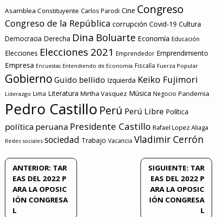
Congreso
Cine
Asamblea Constituyente
Carlos Parodi
Congreso de la República
corrupción
Covid-19
Cultura
Dina Boluarte
Economía
Democracia
Derecha
Educación
Elecciones 2021
Elecciones
Emprendimiento
Emprendedor
Empresa
Entendiendo de Economía
Fiscalía
Fuerza Popular
Encuestas
Gobierno
Keiko Fujimori
Guido bellido
Izquierda
Literatura
Música
Mirtha Vasquez
Pandemia
Lima
Negocio
Liderazgo
Pedro Castillo
Perú
Perú Libre
Política
Presidente Castillo
política peruana
Rafael Lopez Aliaga
Vladimir Cerrón
sociedad
Trabajo
Vacancia
Redes sociales
Navegación
ANTERIOR:
TAR
SIGUIENTE:
TAR
EAS DEL 2022 P
EAS DEL 2022 P
de
ARA LA OPOSIC
ARA LA OPOSIC
IÓN CONGRESA
IÓN CONGRESA
entradas
L
L