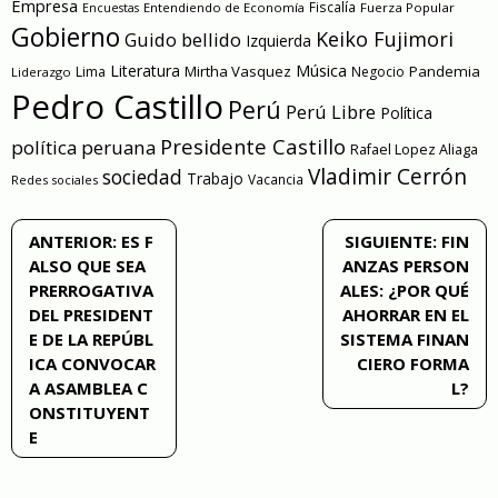
Empresa
Entendiendo de Economía
Fiscalía
Fuerza Popular
Encuestas
Gobierno
Keiko Fujimori
Guido bellido
Izquierda
Literatura
Música
Mirtha Vasquez
Pandemia
Lima
Negocio
Liderazgo
Pedro Castillo
Perú
Perú Libre
Política
Presidente Castillo
política peruana
Rafael Lopez Aliaga
Vladimir Cerrón
sociedad
Trabajo
Vacancia
Redes sociales
Navegación
ANTERIOR:
ES F
SIGUIENTE:
FIN
ALSO QUE SEA
ANZAS PERSON
de
PRERROGATIVA
ALES: ¿POR QUÉ
DEL PRESIDENT
AHORRAR EN EL
entradas
E DE LA REPÚBL
SISTEMA FINAN
ICA CONVOCAR
CIERO FORMA
A ASAMBLEA C
L?
ONSTITUYENT
E