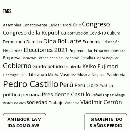
TAGS
Congreso
Cine
Asamblea Constituyente
Carlos Parodi
Congreso de la República
corrupción
Covid-19
Cultura
Dina Boluarte
Economía
Democracia
Derecha
Educación
Elecciones 2021
Elecciones
Emprendimiento
Emprendedor
Empresa
Entendiendo de Economía
Fiscalía
Fuerza Popular
Encuestas
Gobierno
Keiko Fujimori
Guido bellido
Izquierda
Literatura
Música
Mirtha Vasquez
Pandemia
Lima
Negocio
Liderazgo
Pedro Castillo
Perú
Perú Libre
Política
Presidente Castillo
política peruana
Rafael Lopez Aliaga
Vladimir Cerrón
sociedad
Trabajo
Vacancia
Redes sociales
Navegación
ANTERIOR:
LA V
SIGUIENTE:
DO
IDA COMO AVE
S AÑOS PERDID
de