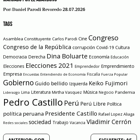
28.07.2026
Por:
Daniel Parodi Revoredo
TAGS
Congreso
Cine
Asamblea Constituyente
Carlos Parodi
Congreso de la República
corrupción
Covid-19
Cultura
Dina Boluarte
Economía
Democracia
Derecha
Educación
Elecciones 2021
Elecciones
Emprendimiento
Emprendedor
Empresa
Entendiendo de Economía
Fiscalía
Fuerza Popular
Encuestas
Gobierno
Keiko Fujimori
Guido bellido
Izquierda
Literatura
Música
Mirtha Vasquez
Pandemia
Lima
Negocio
Liderazgo
Pedro Castillo
Perú
Perú Libre
Política
Presidente Castillo
política peruana
Rafael Lopez Aliaga
Vladimir Cerrón
sociedad
Trabajo
Vacancia
Redes sociales
Navegación
ANTERIOR:
GOB
SIGUIENTE:
AS