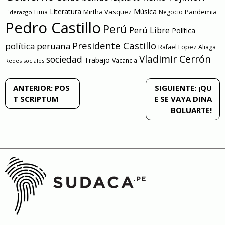
Literatura
Música
Mirtha Vasquez
Pandemia
Lima
Negocio
Liderazgo
Pedro Castillo
Perú
Perú Libre
Política
Presidente Castillo
política peruana
Rafael Lopez Aliaga
Vladimir Cerrón
sociedad
Trabajo
Vacancia
Redes sociales
Navegación
ANTERIOR:
POS
SIGUIENTE:
¡QU
T SCRIPTUM
E SE VAYA DINA
de
BOLUARTE!
entradas