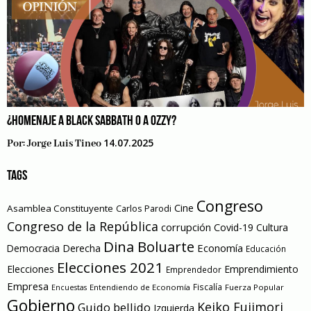
¿HOMENAJE A BLACK SABBATH O A OZZY?
14.07.2025
Por:
Jorge Luis Tineo
TAGS
Congreso
Cine
Asamblea Constituyente
Carlos Parodi
Congreso de la República
corrupción
Covid-19
Cultura
Dina Boluarte
Economía
Democracia
Derecha
Educación
Elecciones 2021
Elecciones
Emprendimiento
Emprendedor
Empresa
Entendiendo de Economía
Fiscalía
Fuerza Popular
Encuestas
Gobierno
Keiko Fujimori
Guido bellido
Izquierda