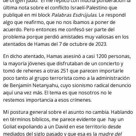
de origen judío. El me replicó con mucha ponderación la
última nota sobre el conflicto Israelí-Palestino que
publiqué en mi block
Palabras Esdrújulas
. Le respondí
algo que reafirmo, que no nos íbamos a poner de
acuerdo. Pero entonces me confesó ser parte del
problema porque perdió amistades muy valiosas en los
atentados de Hamas del 7 de octubre de 2023.
En dicho atentado, Hamas asesinó a casi 1200 personas,
la mayoría jóvenes que disfrutaban de un concierto y
tomó de rehenes a otras 251 que parecen importarle
poco tanto al grupo terrorista como a la administración
de Benjamín Netanyahu, cuyo sionismo radical denuncio
aquí una vez más. El tema es que nosotros no le
restemos importancia a esos crímenes.
Mi postura general sobre el asunto no cambia. Hablando
en términos bíblicos, me parece evidente que hay un
Goliat expoliando a un David en ese territorio desde
mediados del siglo pasado y que esa es la
madre del