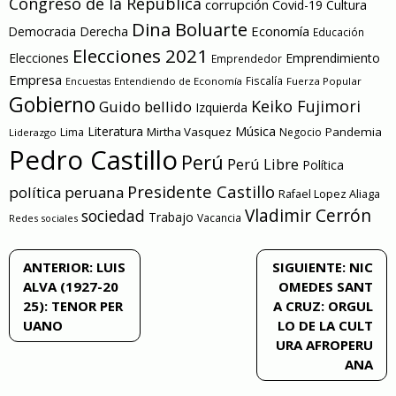
Congreso de la República
corrupción
Covid-19
Cultura
Dina Boluarte
Economía
Democracia
Derecha
Educación
Elecciones 2021
Elecciones
Emprendimiento
Emprendedor
Empresa
Entendiendo de Economía
Fiscalía
Fuerza Popular
Encuestas
Gobierno
Keiko Fujimori
Guido bellido
Izquierda
Literatura
Música
Mirtha Vasquez
Pandemia
Lima
Negocio
Liderazgo
Pedro Castillo
Perú
Perú Libre
Política
Presidente Castillo
política peruana
Rafael Lopez Aliaga
Vladimir Cerrón
sociedad
Trabajo
Vacancia
Redes sociales
Navegación
ANTERIOR:
LUIS
SIGUIENTE:
NIC
ALVA (1927-20
OMEDES SANT
de
25): TENOR PER
A CRUZ: ORGUL
UANO
LO DE LA CULT
entradas
URA AFROPERU
ANA