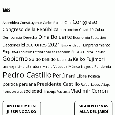
TAGS
Congreso
Cine
Asamblea Constituyente
Carlos Parodi
Congreso de la República
corrupción
Covid-19
Cultura
Dina Boluarte
Economía
Democracia
Derecha
Educación
Elecciones 2021
Elecciones
Emprendimiento
Emprendedor
Empresa
Entendiendo de Economía
Fiscalía
Fuerza Popular
Encuestas
Gobierno
Keiko Fujimori
Guido bellido
Izquierda
Literatura
Música
Mirtha Vasquez
Pandemia
Lima
Negocio
Liderazgo
Pedro Castillo
Perú
Perú Libre
Política
Presidente Castillo
política peruana
Rafael Lopez Aliaga
Vladimir Cerrón
sociedad
Trabajo
Vacancia
Redes sociales
Navegación
ANTERIOR:
BEN
SIGUIENTE:
VAS
JI ESPINOZA SO
ALLA DEL JARDÍ
de