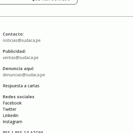
Contacto:
noticias@sudaca.pe
Publicidad:
ventas@sudaca.pe
Denuncia aquí:
denuncias@sudaca.pe
Respuesta a cartas
Redes sociales
Facebook
Twitter
Linkedin
Instagram
RSS 1
RSS 2.0
ATOM