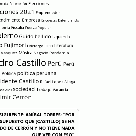
omía
Elecciones
Educación
cciones 2021
Emprendedor
Empresa
ndimiento
Entendiendo
Encuestas
onomía
Fiscalía
Fuerza Popular
ierno
Guido bellido
Izquierda
o Fujimori
Literatura
Lima
Liderazgo
Música
a Vasquez
Pandemia
Negocio
dro Castillo
Perú
Perú
e
política peruana
Política
idente Castillo
Rafael Lopez Aliaga
sociedad
Trabajo
Vacancia
ociales
imir Cerrón
SIGUIENTE:
ANÍBAL TORRES: “POR
SUPUESTO QUE [CASTILLO] SE HA
ADO DE CERRÓN Y NO TIENE NADA
QUE VER CON ESO”