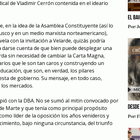
ical de Vladimir Cerrón contenida en el ideario
EL BA
e, en la idea de la Asamblea Constituyente (así lo
Por:
J
Cusco y en un medio marxista norteamericano),
la con la invitación a Velarde, quizás podría
a darse cuenta de que bien puede desplegar una
erda sin necesidad de cambiar la Carta Magna,
arios que le son tan caros y construyendo un
educación, que son, en verdad, los pilares
sta de gobierno. Su mensaje, en todo caso,
 los mercados.
pió con la DBA. No se sumó al mitin convocado por
DESDE
 Marte y que tenía como principal propósito
 como líder de la oposición los años venideros y
Por:
F
imiento, bajo ninguna circunstancia, del triunfo