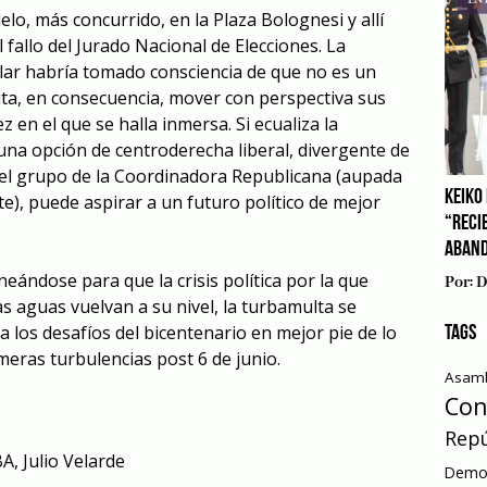
elo, más concurrido, en la Plaza Bolognesi y allí
 fallo del Jurado Nacional de Elecciones. La
lar habría tomado consciencia de que no es un
sita, en consecuencia, mover con perspectiva sus
ez en el que se halla inmersa. Si ecualiza la
una opción de centroderecha liberal, divergente de
del grupo de la Coordinadora Republicana (aupada
KEIKO 
), puede aspirar a un futuro político de mejor
“RECI
ABAN
neándose para que la crisis política por la que
Por:
D
 aguas vuelvan a su nivel, la turbamulta se
 los desafíos del bicentenario en mejor pie de lo
TAGS
meras turbulencias post 6 de junio.
Asamb
Con
Repú
BA
,
Julio Velarde
Democ