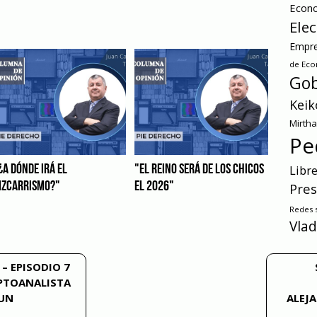
Econ
Ele
Empre
de Ec
Gob
Keik
Mirth
Pe
Libr
¿A DÓNDE IRÁ EL
"EL REINO SERÁ DE LOS CHICOS
Pres
IZCARRISMO?"
EL 2026"
Redes s
Vlad
– EPISODIO 7
IPTOANALISTA
 UN
ALEJ