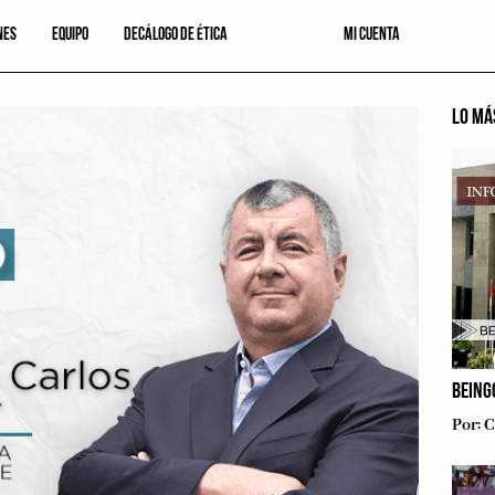
NES
EQUIPO
DECÁLOGO DE ÉTICA
MI CUENTA
LO MÁ
BEING
Por:
C