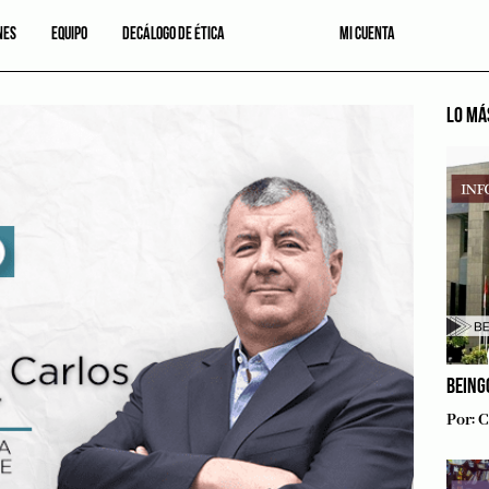
NES
EQUIPO
DECÁLOGO DE ÉTICA
MI CUENTA
LO MÁ
BEING
Por:
C