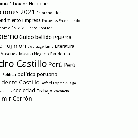
omía
Elecciones
Educación
cciones 2021
Emprendedor
Empresa
ndimiento
Entendiendo
Encuestas
onomía
Fiscalía
Fuerza Popular
ierno
Guido bellido
Izquierda
o Fujimori
Literatura
Lima
Liderazgo
Música
a Vasquez
Pandemia
Negocio
dro Castillo
Perú
Perú
e
política peruana
Política
idente Castillo
Rafael Lopez Aliaga
sociedad
Trabajo
Vacancia
ociales
imir Cerrón