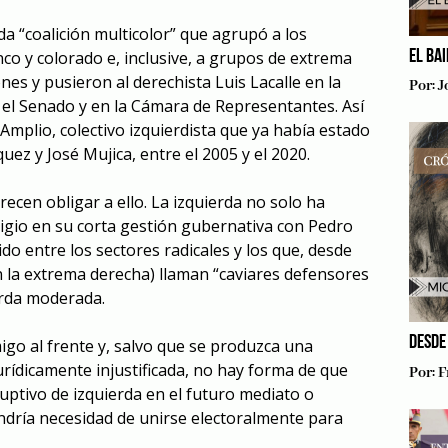
a “coalición multicolor” que agrupó a los
EL BA
co y colorado e, inclusive, a grupos de extrema
nes y pusieron al derechista Luis Lacalle en la
Por:
J
 el Senado y en la Cámara de Representantes. Así
Amplio, colectivo izquierdista que ya había estado
ez y José Mujica, entre el 2005 y el 2020.
recen obligar a ello. La izquierda no solo ha
igio en su corta gestión gubernativa con Pedro
dido entre los sectores radicales y los que, desde
on la extrema derecha) llaman “caviares defensores
erda moderada.
DESDE
go al frente y, salvo que se produzca una
urídicamente injustificada, no hay forma de que
Por:
F
uptivo de izquierda en el futuro mediato o
ndría necesidad de unirse electoralmente para