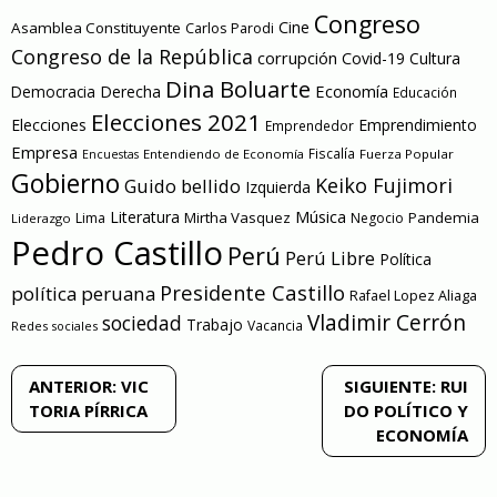
Congreso
Cine
Asamblea Constituyente
Carlos Parodi
Congreso de la República
corrupción
Covid-19
Cultura
Dina Boluarte
Economía
Democracia
Derecha
Educación
Elecciones 2021
Elecciones
Emprendimiento
Emprendedor
Empresa
Entendiendo de Economía
Fiscalía
Fuerza Popular
Encuestas
Gobierno
Keiko Fujimori
Guido bellido
Izquierda
Literatura
Música
Mirtha Vasquez
Pandemia
Lima
Negocio
Liderazgo
Pedro Castillo
Perú
Perú Libre
Política
Presidente Castillo
política peruana
Rafael Lopez Aliaga
Vladimir Cerrón
sociedad
Trabajo
Vacancia
Redes sociales
Navegación
ANTERIOR:
VIC
SIGUIENTE:
RUI
TORIA PÍRRICA
DO POLÍTICO Y
de
ECONOMÍA
entradas