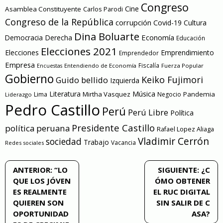
Congreso
Cine
Asamblea Constituyente
Carlos Parodi
Congreso de la República
corrupción
Covid-19
Cultura
Dina Boluarte
Economía
Democracia
Derecha
Educación
Elecciones 2021
Elecciones
Emprendimiento
Emprendedor
Empresa
Entendiendo de Economía
Fiscalía
Fuerza Popular
Encuestas
Gobierno
Keiko Fujimori
Guido bellido
Izquierda
Literatura
Música
Mirtha Vasquez
Pandemia
Lima
Negocio
Liderazgo
Pedro Castillo
Perú
Perú Libre
Política
Presidente Castillo
política peruana
Rafael Lopez Aliaga
Vladimir Cerrón
sociedad
Trabajo
Vacancia
Redes sociales
Navegación
ANTERIOR:
“LO
SIGUIENTE:
¿C
QUE LOS JÓVEN
ÓMO OBTENER
de
ES REALMENTE
EL RUC DIGITAL
QUIEREN SON
SIN SALIR DE C
entradas
OPORTUNIDAD
ASA?