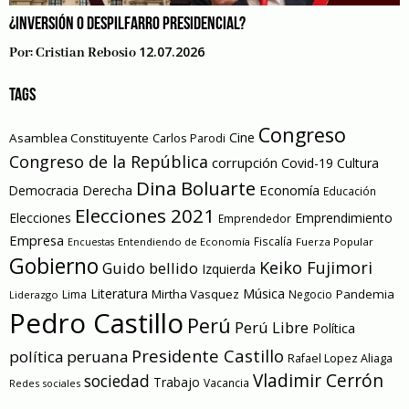
¿INVERSIÓN O DESPILFARRO PRESIDENCIAL?
12.07.2026
Por:
Cristian Rebosio
TAGS
Congreso
Cine
Asamblea Constituyente
Carlos Parodi
Congreso de la República
corrupción
Covid-19
Cultura
Dina Boluarte
Economía
Democracia
Derecha
Educación
Elecciones 2021
Elecciones
Emprendimiento
Emprendedor
Empresa
Entendiendo de Economía
Fiscalía
Fuerza Popular
Encuestas
Gobierno
Keiko Fujimori
Guido bellido
Izquierda
Literatura
Música
Mirtha Vasquez
Pandemia
Lima
Negocio
Liderazgo
Pedro Castillo
Perú
Perú Libre
Política
Presidente Castillo
política peruana
Rafael Lopez Aliaga
Vladimir Cerrón
sociedad
Trabajo
Vacancia
Redes sociales