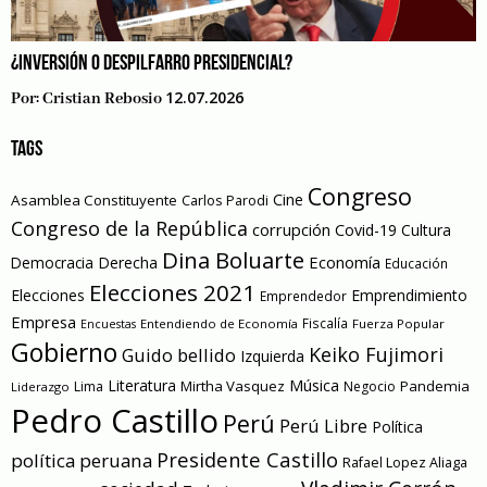
¿INVERSIÓN O DESPILFARRO PRESIDENCIAL?
12.07.2026
Por:
Cristian Rebosio
TAGS
Congreso
Cine
Asamblea Constituyente
Carlos Parodi
Congreso de la República
corrupción
Covid-19
Cultura
Dina Boluarte
Economía
Democracia
Derecha
Educación
Elecciones 2021
Elecciones
Emprendimiento
Emprendedor
Empresa
Entendiendo de Economía
Fiscalía
Fuerza Popular
Encuestas
Gobierno
Keiko Fujimori
Guido bellido
Izquierda
Literatura
Música
Mirtha Vasquez
Pandemia
Lima
Negocio
Liderazgo
Pedro Castillo
Perú
Perú Libre
Política
Presidente Castillo
política peruana
Rafael Lopez Aliaga