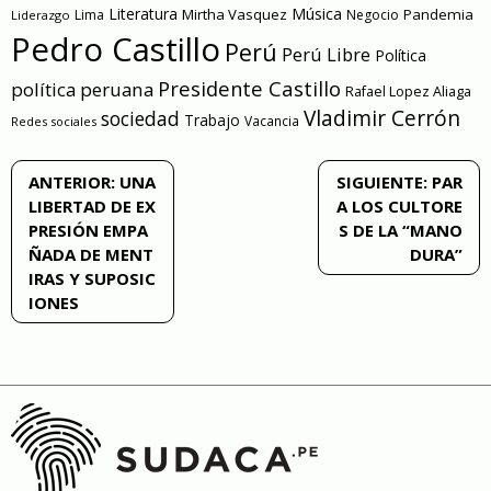
Literatura
Música
Mirtha Vasquez
Pandemia
Lima
Negocio
Liderazgo
Pedro Castillo
Perú
Perú Libre
Política
Presidente Castillo
política peruana
Rafael Lopez Aliaga
Vladimir Cerrón
sociedad
Trabajo
Vacancia
Redes sociales
Navegación
ANTERIOR:
UNA
SIGUIENTE:
PAR
LIBERTAD DE EX
A LOS CULTORE
de
PRESIÓN EMPA
S DE LA “MANO
ÑADA DE MENT
DURA”
entradas
IRAS Y SUPOSIC
IONES