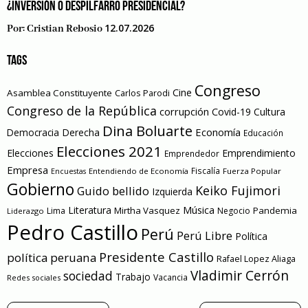
¿INVERSIÓN O DESPILFARRO PRESIDENCIAL?
12.07.2026
Por:
Cristian Rebosio
TAGS
Congreso
Cine
Asamblea Constituyente
Carlos Parodi
Congreso de la República
corrupción
Covid-19
Cultura
Dina Boluarte
Economía
Democracia
Derecha
Educación
Elecciones 2021
Elecciones
Emprendimiento
Emprendedor
Empresa
Entendiendo de Economía
Fiscalía
Fuerza Popular
Encuestas
Gobierno
Keiko Fujimori
Guido bellido
Izquierda
Literatura
Música
Mirtha Vasquez
Pandemia
Lima
Negocio
Liderazgo
Pedro Castillo
Perú
Perú Libre
Política
Presidente Castillo
política peruana
Rafael Lopez Aliaga
Vladimir Cerrón
sociedad
Trabajo
Vacancia
Redes sociales