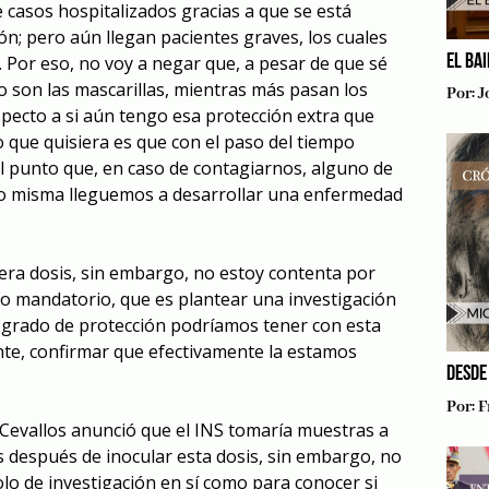
 casos hospitalizados gracias a que se está
ón; pero aún llegan pacientes graves, los cuales
EL BA
Por eso, no voy a negar que, a pesar de que sé
o son las mascarillas, mientras más pasan los
Por:
J
pecto a si aún tengo esa protección extra que
o que quisiera es que con el paso del tiempo
al punto que, en caso de contagiarnos, alguno de
o misma lleguemos a desarrollar una enfermedad
era dosis, sin embargo, no estoy contenta por
go mandatorio, que es plantear una investigación
 grado de protección podríamos tener con esta
ente, confirmar que efectivamente la estamos
DESDE
Por:
F
ro Cevallos anunció que el INS tomaría muestras a
 después de inocular esta dosis, sin embargo, no
lo de investigación en sí como para conocer si