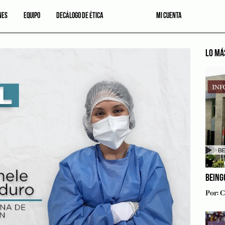
NES
EQUIPO
DECÁLOGO DE ÉTICA
MI CUENTA
LO MÁ
BEING
Por:
C