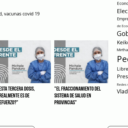
Econ
Ele
d
,
vacunas covid 19
Empre
de Ec
Gob
Keik
Mirth
Pe
Libr
Pres
Redes s
ESTA TERCERA DOSIS,
"EL FRACCIONAMIENTO DEL
Vlad
REALMENTE ES DE
SISTEMA DE SALUD EN
EFUERZO?"
PROVINCIAS"