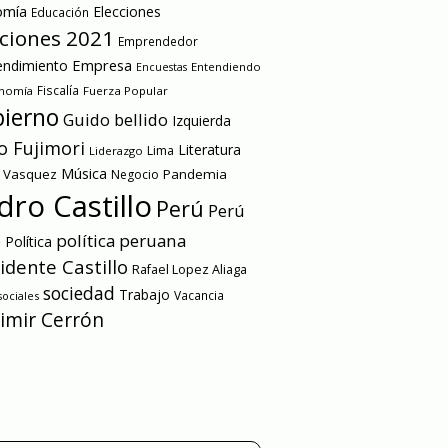
omía
Elecciones
Educación
cciones 2021
Emprendedor
Empresa
ndimiento
Entendiendo
Encuestas
onomía
Fiscalía
Fuerza Popular
ierno
Guido bellido
Izquierda
o Fujimori
Literatura
Lima
Liderazgo
Música
a Vasquez
Pandemia
Negocio
dro Castillo
Perú
Perú
e
política peruana
Política
idente Castillo
Rafael Lopez Aliaga
sociedad
Trabajo
Vacancia
ociales
imir Cerrón