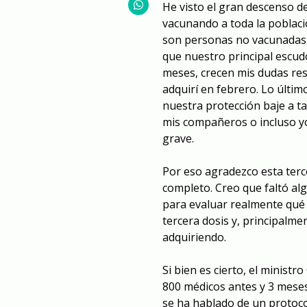
He visto el gran descenso de
vacunando a toda la poblaci
son personas no vacunadas. 
que nuestro principal escud
meses, crecen mis dudas res
adquirí en febrero. Lo últim
nuestra protección baje a t
mis compañeros o incluso y
grave.
Por eso agradezco esta terc
completo. Creo que faltó al
para evaluar realmente qué
tercera dosis y, principalm
adquiriendo.
Si bien es cierto, el minist
800 médicos antes y 3 meses
se ha hablado de un protoco