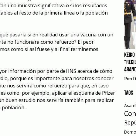
án una muestra significativa o si los resultados
bles al resto de la primera línea o la población
ué pasaría si en realidad usar una vacuna con un
nte no funcionara como refuerzo? El peor
mos como si así fuese y al final terminemos
KEIKO 
“RECI
ABAN
or información por parte del INS acerca de cómo
tudio, porque es importante para nosotros conocer
Por:
D
ente nos servirá como refuerzo para que, en caso
nes como, por ejemplo, aplicar el esquema de Pfizer
TAGS
un buen estudio nos serviría también para replicar
Asamb
a población.
Con
Repú
Democ