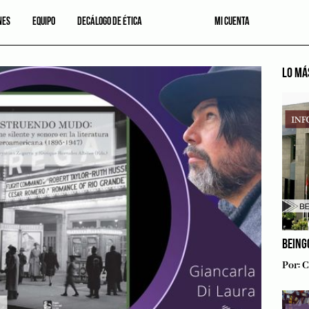
NES
EQUIPO
DECÁLOGO DE ÉTICA
MI CUENTA
LO MÁ
BEING
Por:
C