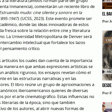
 a la literatura (ambos forman parte del grupo
oventa Inmanencia), comentarán un reciente libro de
Estruendo mudo: cine silente y sonoro en la
EL BA
1895-1947)
. (UCSS, 2023). Este evento promete ser
Por:
J
académico, donde las ideas innovadoras de estos
 fresca sobre la relación entre cine y literatura
no. La Universidad Metropolitana de Denver será
intercambio intelectual que fortalece los lazos
el pensamiento crítico.
 artículos los cuales dan cuenta de la importancia
de la manera en que ambas expresiones artísticas se
n análisis riguroso, los ensayos revelan cómo el
te en las estructuras narrativas y en las
ores. El libro reúne un grupo de aproximaciones a
DESDE
 canónicos iberoamericanos quienes de diversas
Por:
F
s por el arte cinematográfico. Estas influencias no
 literarias de la época, sino que también
ivo de los autores, al abrir nuevas formas de