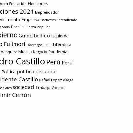
omía
Elecciones
Educación
cciones 2021
Emprendedor
Empresa
ndimiento
Entendiendo
Encuestas
onomía
Fiscalía
Fuerza Popular
ierno
Guido bellido
Izquierda
o Fujimori
Literatura
Lima
Liderazgo
Música
a Vasquez
Pandemia
Negocio
dro Castillo
Perú
Perú
e
política peruana
Política
idente Castillo
Rafael Lopez Aliaga
sociedad
Trabajo
Vacancia
ociales
imir Cerrón