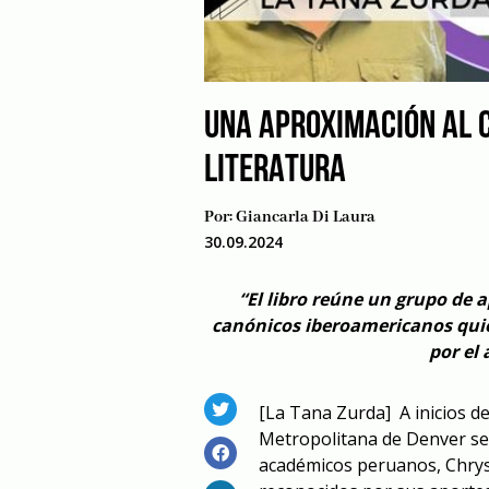
UNA APROXIMACIÓN AL C
LITERATURA
Por:
Giancarla Di Laura
30.09.2024
“El libro reúne un grupo de 
canónicos iberoamericanos quie
por el 
[La Tana Zurda]
A inicios d
Metropolitana de Denver ser
académicos peruanos, Chryst