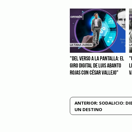
"DEL VERSO A LA PANTALLA: EL
"
GIRO DIGITAL DE LUIS ABANTO
L
ROJAS CON CÉSAR VALLEJO"
V
Navegación
ANTERIOR:
SODALICIO: DI
UN DESTINO
de
entradas