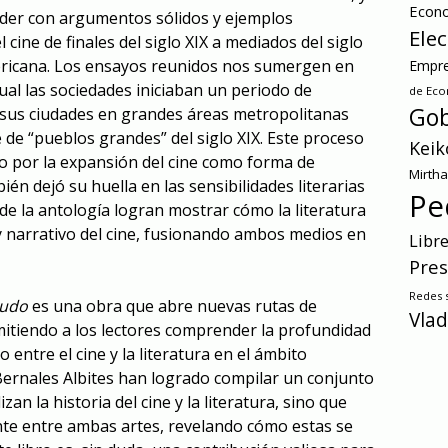
Econ
ender con argumentos sólidos y ejemplos
Ele
l cine de finales del siglo XIX a mediados del siglo
mericana. Los ensayos reunidos nos sumergen en
Empre
ual las sociedades iniciaban un periodo de
de Ec
Gob
 sus ciudades en grandes áreas metropolitanas
 de “pueblos grandes” del siglo XIX. Este proceso
Keik
o por la expansión del cine como forma de
Mirth
ién dejó su huella en las sensibilidades literarias
Pe
s de la antología logran mostrar cómo la literatura
 y narrativo del cine, fusionando ambos medios en
Libr
Pres
Redes s
mudo
es una obra que abre nuevas rutas de
Vlad
itiendo a los lectores comprender la profundidad
 entre el cine y la literatura en el ámbito
ernales Albites han logrado compilar un conjunto
an la historia del cine y la literatura, sino que
te entre ambas artes, revelando cómo estas se