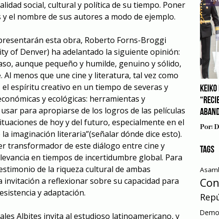
lidad social, cultural y política de su tiempo. Poner
os y el nombre de sus autores a modo de ejemplo.
presentarán esta obra, Roberto Forns-Broggi
ty of Denver) ha adelantado la siguiente opinión:
aso, aunque pequeño y humilde, genuino y sólido,
 Al menos que une cine y literatura, tal vez como
z el espíritu creativo en un tiempo de severas y
KEIKO 
, económicas y ecológicas: herramientas y
“RECI
usar para apropiarse de los logros de las películas
ABAN
situaciones de hoy y del futuro, especialmente en el
Por:
D
e la imaginación literaria”(señalar dónde dice esto).
er transformador de este diálogo entre cine y
TAGS
elevancia en tiempos de incertidumbre global. Para
testimonio de la riqueza cultural de ambas
Asamb
Con
a invitación a reflexionar sobre su capacidad para
sistencia y adaptación.
Repú
Democ
ales Albites invita al estudioso latinoamericano, y