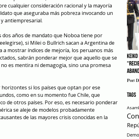
re cualquier consideración racional y la mayoría
didato que aseguraba más pobreza invocando un
y antiempresarial.
los dos años de mandato que Noboa tiene por
eelegirse), si Milei o Bullrich sacan a Argentina de
za a mostrar índices de mejoría, los peruanos más
KEIKO 
ctados, sabrán ponderar mejor que aquello que se
“RECI
a no es mentira ni demagogia, sino una promesa
ABAN
Por:
D
horizontes si los países que optan por ese
undos, como en su momento fue Chile, que
TAGS
co de otros países. Por eso, es necesario ponderar
Asamb
érica se aleje de modelos probadamente
Con
causantes de las mayores crisis conocidas en la
Repú
Democ