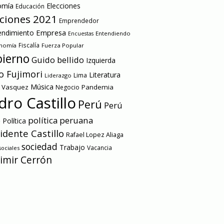
omía
Elecciones
Educación
cciones 2021
Emprendedor
Empresa
ndimiento
Entendiendo
Encuestas
onomía
Fiscalía
Fuerza Popular
ierno
Guido bellido
Izquierda
o Fujimori
Literatura
Lima
Liderazgo
Música
a Vasquez
Pandemia
Negocio
dro Castillo
Perú
Perú
e
política peruana
Política
idente Castillo
Rafael Lopez Aliaga
sociedad
Trabajo
Vacancia
ociales
imir Cerrón