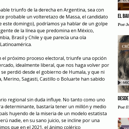
able triunfo de la derecha en Argentina, sea con
EL BA
ece probable un volteretazo de Massa, el candidato
de este domingo), podríamos ya hablar de un golpe
Por:
J
gente de la línea que predomina en México,
ia, Brasil y Chile y que parecía una ola
 Latinoamérica.
n el próximo proceso electoral, triunfe una opción
rcado, idealmente liberal, que nos haga volver por
e se perdió desde el gobierno de Humala, y que ni
ra, Merino, Sagasti, Castillo o Boluarte han sabido
DESDE
ario regional sin duda influye. No tanto como uno
uera determinante, bastaría tener un millón y medio
Por:
F
aís huyendo de la miseria de un modelo estatista
erú nadie, en su sano juicio, se incline por una
imos que en el 2021, el ánimo colérico