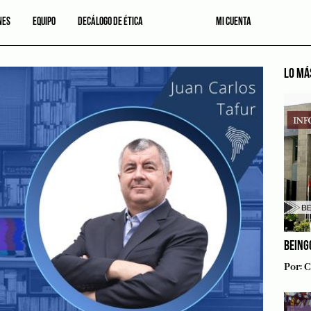
NES
EQUIPO
DECÁLOGO DE ÉTICA
MI CUENTA
LO MÁ
BEING
Por:
C