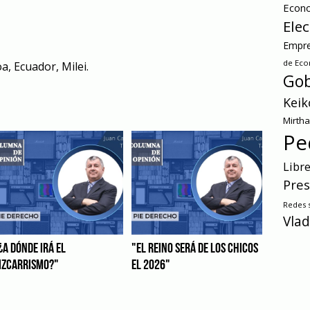
Econ
Ele
Empre
de Ec
oa
,
Ecuador
,
Milei.
Gob
Keik
Mirth
Pe
Libr
Pres
Redes s
Vlad
¿A DÓNDE IRÁ EL
"EL REINO SERÁ DE LOS CHICOS
IZCARRISMO?"
EL 2026"