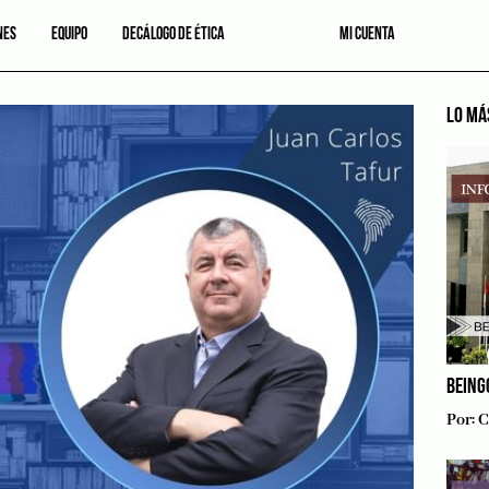
NES
EQUIPO
DECÁLOGO DE ÉTICA
MI CUENTA
LO MÁ
BEING
Por:
C