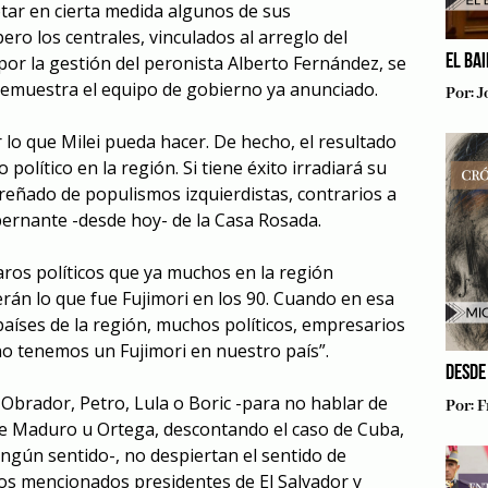
tar en cierta medida algunos de sus
ero los centrales, vinculados al arreglo del
EL BA
or la gestión del peronista Alberto Fernández, se
demuestra el equipo de gobierno ya anunciado.
Por:
J
 lo que Milei pueda hacer. De hecho, el resultado
político en la región. Si tiene éxito irradiará su
eñado de populismos izquierdistas, contrarios a
obernante -desde hoy- de la Casa Rosada.
faros políticos que ya muchos en la región
erán lo que fue Fujimori en los 90. Cuando en esa
países de la región, muchos políticos, empresarios
no tenemos un Fujimori en nuestro país”.
DESDE
 Obrador, Petro, Lula o Boric -para no hablar de
Por:
F
de Maduro u Ortega, descontando el caso de Cuba,
ingún sentido-, no despiertan el sentido de
os mencionados presidentes de El Salvador y