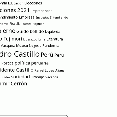
omía
Elecciones
Educación
cciones 2021
Emprendedor
Empresa
ndimiento
Entendiendo
Encuestas
onomía
Fiscalía
Fuerza Popular
ierno
Guido bellido
Izquierda
o Fujimori
Literatura
Lima
Liderazgo
Música
a Vasquez
Pandemia
Negocio
dro Castillo
Perú
Perú
e
política peruana
Política
idente Castillo
Rafael Lopez Aliaga
sociedad
Trabajo
Vacancia
ociales
imir Cerrón