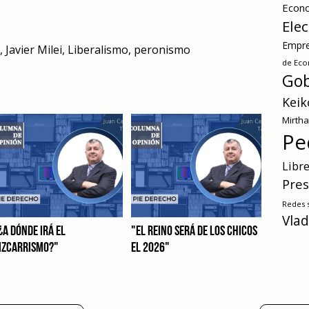
Econ
Ele
Empre
,
Javier Milei
,
Liberalismo
,
peronismo
de Ec
Gob
Keik
Mirth
Pe
Libr
Pres
Redes s
Vlad
¿A DÓNDE IRÁ EL
"EL REINO SERÁ DE LOS CHICOS
IZCARRISMO?"
EL 2026"