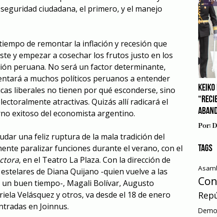
 seguridad ciudadana, el primero, y el manejo
á tiempo de remontar la inflación y recesión que
uste y empezar a cosechar los frutos justo en los
ión peruana. No será un factor determinante,
lentará a muchos políticos peruanos a entender
KEIKO 
as liberales no tienen por qué esconderse, sino
“RECI
ectoralmente atractivas. Quizás allí radicará el
ABAN
no exitoso del economista argentino.
Por:
D
ludar una feliz ruptura de la mala tradición del
ente paralizar funciones durante el verano, con el
TAGS
ctora
, en el Teatro La Plaza. Con la dirección de
Asamb
estelares de Diana Quijano -quien vuelve a las
Con
 un buen tiempo-, Magali Bolívar, Augusto
Repú
briela Velásquez y otros, va desde el 18 de enero
ntradas en Joinnus.
Democ