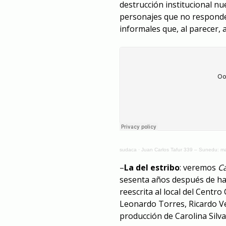
destrucción institucional 
personajes que no responden
informales que, al parecer,
sudaca
·
Juan Carlos Tafur 339 – Sunedu: ma
–
La del estribo
: veremos
C
sesenta años después de habe
reescrita al local del Centro
Leonardo Torres, Ricardo V
producción de Carolina Silva