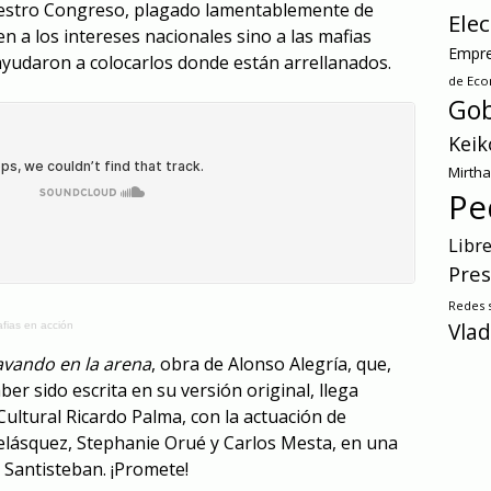
nuestro Congreso, plagado lamentablemente de
Ele
 a los intereses nacionales sino a las mafias
Empre
 ayudaron a colocarlos donde están arrellanados.
de Ec
Gob
Keik
Mirth
Pe
Libr
Pres
Redes s
Vlad
fias en acción
avando en la arena
, obra de Alonso Alegría, que,
r sido escrita en su versión original, llega
 Cultural Ricardo Palma, con la actuación de
elásquez, Stephanie Orué y Carlos Mesta, en una
 Santisteban. ¡Promete!