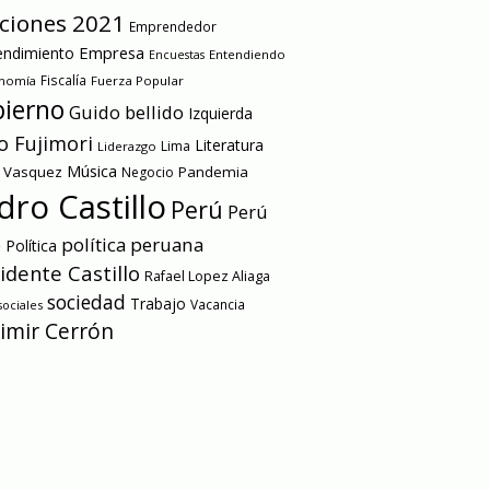
cciones 2021
Emprendedor
Empresa
ndimiento
Entendiendo
Encuestas
onomía
Fiscalía
Fuerza Popular
ierno
Guido bellido
Izquierda
o Fujimori
Literatura
Lima
Liderazgo
Música
a Vasquez
Pandemia
Negocio
dro Castillo
Perú
Perú
e
política peruana
Política
idente Castillo
Rafael Lopez Aliaga
sociedad
Trabajo
Vacancia
ociales
imir Cerrón