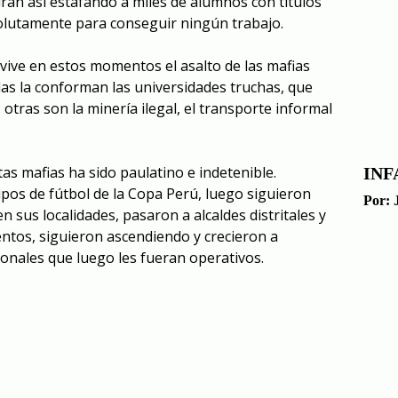
irán así estafando a miles de alumnos con títulos
olutamente para conseguir ningún trabajo.
 vive en estos momentos el asalto de las mafias
ellas la conforman las universidades truchas, que
otras son la minería ilegal, el transporte informal
as mafias ha sido paulatino e indetenible.
INF
s de fútbol de la Copa Perú, luego siguieron
Por:
n sus localidades, pasaron a alcaldes distritales y
entos, siguieron ascendiendo y crecieron a
onales que luego les fueran operativos.