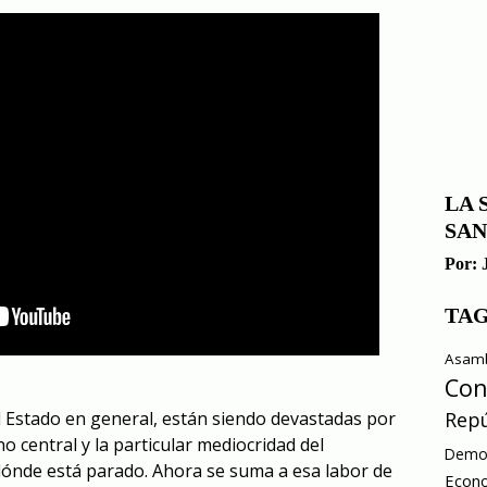
LA 
SAN
Por:
TA
Asamb
Con
l Estado en general, están siendo devastadas por
Repú
o central y la particular mediocridad del
Democ
dónde está parado. Ahora se suma a esa labor de
Econ