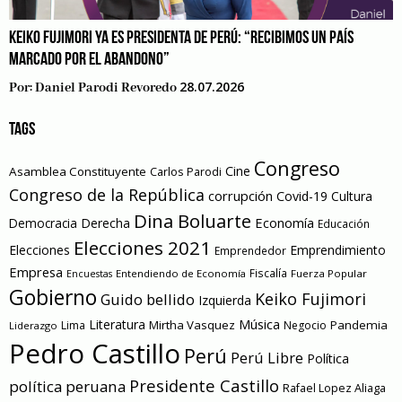
KEIKO FUJIMORI YA ES PRESIDENTA DE PERÚ: “RECIBIMOS UN PAÍS
MARCADO POR EL ABANDONO”
28.07.2026
Por:
Daniel Parodi Revoredo
TAGS
Congreso
Cine
Asamblea Constituyente
Carlos Parodi
Congreso de la República
corrupción
Covid-19
Cultura
Dina Boluarte
Economía
Democracia
Derecha
Educación
Elecciones 2021
Elecciones
Emprendimiento
Emprendedor
Empresa
Entendiendo de Economía
Fiscalía
Fuerza Popular
Encuestas
Gobierno
Keiko Fujimori
Guido bellido
Izquierda
Literatura
Música
Mirtha Vasquez
Pandemia
Lima
Negocio
Liderazgo
Pedro Castillo
Perú
Perú Libre
Política
Presidente Castillo
política peruana
Rafael Lopez Aliaga