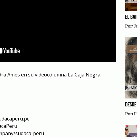
EL BA
Por:
J
dra Ames en su videocolumna La Caja Negra.
DESDE
Por:
F
udacaperu.pe
acaPeru
ompany/sudaca-perú