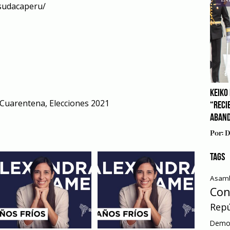
sudacaperu/
KEIKO 
Cuarentena
,
Elecciones 2021
“RECI
ABAN
Por:
D
TAGS
Asamb
Con
Repú
Democ