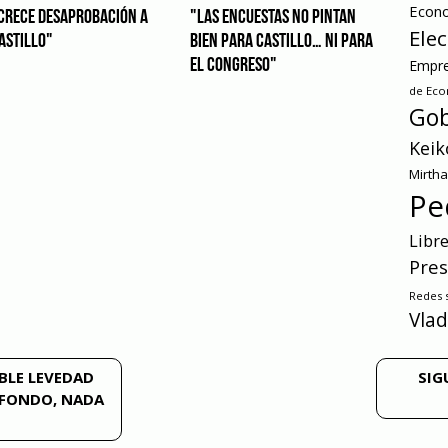
Econ
CRECE DESAPROBACIÓN A
"LAS ENCUESTAS NO PINTAN
Ele
ASTILLO"
BIEN PARA CASTILLO… NI PARA
EL CONGRESO"
Empre
de Ec
Gob
Keik
Mirth
Pe
Libr
Pres
Redes s
Vlad
BLE LEVEDAD
SIG
L FONDO, NADA