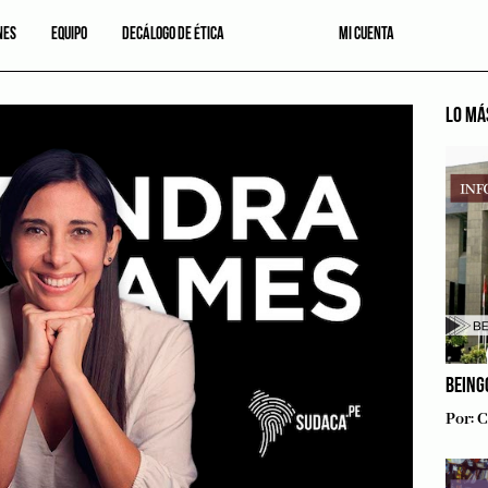
NES
EQUIPO
DECÁLOGO DE ÉTICA
MI CUENTA
LO MÁ
BEING
Por:
C