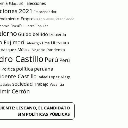
omía
Elecciones
Educación
cciones 2021
Emprendedor
Empresa
ndimiento
Entendiendo
Encuestas
onomía
Fiscalía
Fuerza Popular
ierno
Guido bellido
Izquierda
o Fujimori
Literatura
Lima
Liderazgo
Música
a Vasquez
Pandemia
Negocio
dro Castillo
Perú
Perú
e
política peruana
Política
idente Castillo
Rafael Lopez Aliaga
sociedad
Trabajo
Vacancia
ociales
imir Cerrón
UIENTE:
LESCANO, EL CANDIDATO
SIN POLÍTICAS PÚBLICAS