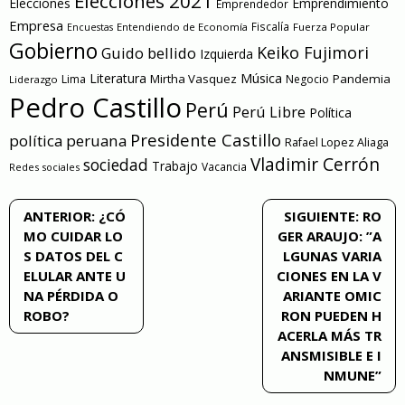
Elecciones 2021
Elecciones
Emprendimiento
Emprendedor
Empresa
Entendiendo de Economía
Fiscalía
Fuerza Popular
Encuestas
Gobierno
Keiko Fujimori
Guido bellido
Izquierda
Literatura
Música
Mirtha Vasquez
Pandemia
Lima
Negocio
Liderazgo
Pedro Castillo
Perú
Perú Libre
Política
Presidente Castillo
política peruana
Rafael Lopez Aliaga
Vladimir Cerrón
sociedad
Trabajo
Vacancia
Redes sociales
Navegación
ANTERIOR:
¿CÓ
SIGUIENTE:
RO
MO CUIDAR LO
GER ARAUJO: ”A
de
S DATOS DEL C
LGUNAS VARIA
ELULAR ANTE U
CIONES EN LA V
entradas
NA PÉRDIDA O
ARIANTE OMIC
ROBO?
RON PUEDEN H
ACERLA MÁS TR
ANSMISIBLE E I
NMUNE”