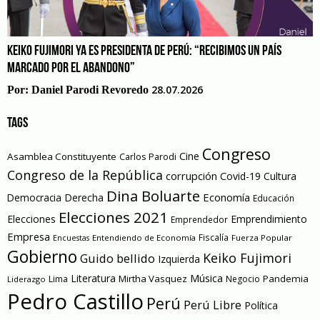
KEIKO FUJIMORI YA ES PRESIDENTA DE PERÚ: “RECIBIMOS UN PAÍS
MARCADO POR EL ABANDONO”
28.07.2026
Por:
Daniel Parodi Revoredo
TAGS
Congreso
Cine
Asamblea Constituyente
Carlos Parodi
Congreso de la República
corrupción
Covid-19
Cultura
Dina Boluarte
Economía
Democracia
Derecha
Educación
Elecciones 2021
Elecciones
Emprendimiento
Emprendedor
Empresa
Entendiendo de Economía
Fiscalía
Fuerza Popular
Encuestas
Gobierno
Keiko Fujimori
Guido bellido
Izquierda
Literatura
Música
Mirtha Vasquez
Pandemia
Lima
Negocio
Liderazgo
Pedro Castillo
Perú
Perú Libre
Política