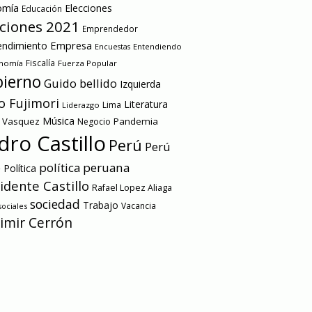
omía
Elecciones
Educación
cciones 2021
Emprendedor
Empresa
ndimiento
Entendiendo
Encuestas
onomía
Fiscalía
Fuerza Popular
ierno
Guido bellido
Izquierda
o Fujimori
Literatura
Lima
Liderazgo
Música
a Vasquez
Pandemia
Negocio
dro Castillo
Perú
Perú
e
política peruana
Política
idente Castillo
Rafael Lopez Aliaga
sociedad
Trabajo
Vacancia
ociales
imir Cerrón