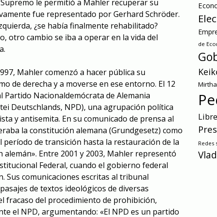
l Supremo le permitió a Mahler recuperar su
Econ
vamente fue representado por Gerhard Schröder.
Ele
zquierda, ¿se había finalmente rehabilitado?
Empre
 otro cambio se iba a operar en la vida del
de Ec
a.
Gob
Keik
997, Mahler comenzó a hacer pública su
ismo de derecha y a moverse en ese entorno. El 12
Mirth
al Partido Nacionaldemócrata de Alemania
Pe
ei Deutschlands, NPD), una agrupación política
Libr
ista y antisemita. En su comunicado de prensa al
Pres
deraba la constitución alemana (Grundgesetz) como
l período de transición hasta la restauración de la
Redes s
ch alemán». Entre 2001 y 2003, Mahler representó
Vlad
stitucional Federal, cuando el gobierno federal
n. Sus comunicaciones escritas al tribunal
pasajes de textos ideológicos de diversas
el fracaso del procedimiento de prohibición,
e el NPD, argumentando: «El NPD es un partido