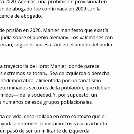
a 2020. Además, una prohibición provisional en
ión de abogado fue confirmada en 2009 con la
licencia de abogado.
 de prisión en 2020, Mahler manifestó que existía
 judía sobre el pueblo alemán». Los «alemanes con
rían, según él, «presa fácil en el ámbito del poder
a trayectoria de Horst Mahler, donde parece
os extremos se tocan». Sea de izquierda o derecha,
antidemocrática, alimentada por un fanatismo
determinados sectores de la población, que debían
midos— de la sociedad. Y, por supuesto, un
os humanos de esos grupos poblacionales.
ria de vida, desarrollada en otro contexto que el
 ayuda a entender la metamorfosis cucarachenta
en pasó de ser un militante de izquierda