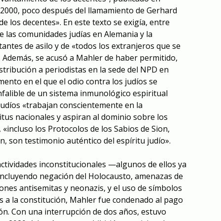
e 2000, poco después del llamamiento de Gerhard
e los decentes». En este texto se exigía, entre
de las comunidades judías en Alemania y la
itantes de asilo y de «todos los extranjeros que se
 Además, se acusó a Mahler de haber permitido,
stribución a periodistas en la sede del NPD en
ento en el que el odio contra los judíos se
nfalible de un sistema inmunológico espiritual
 judíos «trabajan conscientemente en la
itus nacionales y aspiran al dominio sobre los
, «incluso los Protocolos de los Sabios de Sion,
n, son testimonio auténtico del espíritu judío».
actividades inconstitucionales —algunos de ellos ya
incluyendo negación del Holocausto, amenazas de
iones antisemitas y neonazis, y el uso de símbolos
s a la constitución, Mahler fue condenado al pago
ión. Con una interrupción de dos años, estuvo