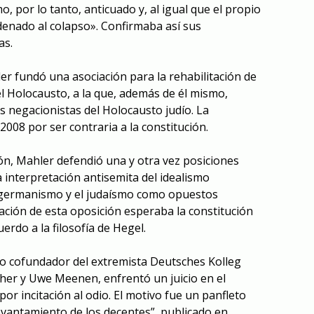
, por lo tanto, anticuado y, al igual que el propio
enado al colapso». Confirmaba así sus
as.
r fundó una asociación para la rehabilitación de
l Holocausto, a la que, además de él mismo,
s negacionistas del Holocausto judío. La
2008 por ser contraria a la constitución.
ión, Mahler defendió una y otra vez posiciones
 interpretación antisemita del idealismo
l germanismo y el judaísmo como opuestos
ación de esta oposición esperaba la constitución
uerdo a la filosofía de Hegel.
o cofundador del extremista Deutsches Kolleg
her y Uwe Meenen, enfrentó un juicio en el
por incitación al odio. El motivo fue un panfleto
levantamiento de los decentes”, publicado en