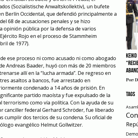
ados (Sozialistische Anwaltskollektiv), un bufete
n Berlín Occidental, que defendió principalmente a
del 68 de acusaciones penales y se hizo
a opinión pública por la defensa de varios
 Ejército Rojo en el proceso de Stammheim
bril de 1977).
KEIKO 
a de ese proceso ni como acusado ni como abogado
“RECI
ón de Andreas Baader, huyó con más de 20 miembros
ABAN
trenarse allí en la “lucha armada”. De regreso en
 tres asaltos a bancos, fue arrestado en
Por:
D
riormente condenado a 14 años de prisión. En
TAGS
ignificante partido maoísta y fue expulsado de la
l terrorismo como vía política. Con la ayuda de su
Asamb
r canciller federal Gerhard Schröder, fue liberado
Con
 cumplir dos tercios de su condena. Su oficial de
Repú
teólogo evangélico Helmut Gollwitzer.
Democ