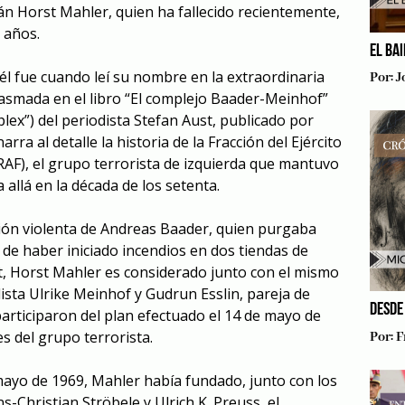
n Horst Mahler, quien ha fallecido recientemente,
9 años.
EL BA
él fue cuando leí su nombre en la extraordinaria
Por:
J
plasmada en el libro “El complejo Baader-Meinhof”
x”) del periodista Stefan Aust, publicado por
arra al detalle la historia de la Fracción del Ejército
RAF), el grupo terrorista de izquierda que mantuvo
 allá en la década de los setenta.
ción violenta de Andreas Baader, quien purgaba
 de haber iniciado incendios en dos tiendas de
, Horst Mahler es considerado junto con el mismo
ista Ulrike Meinhof y Gudrun Esslin, pareja de
DESDE
rticiparon del plan efectuado el 14 de mayo de
s del grupo terrorista.
Por:
F
 mayo de 1969, Mahler había fundado, junto con los
-Christian Ströbele y Ulrich K. Preuss, el