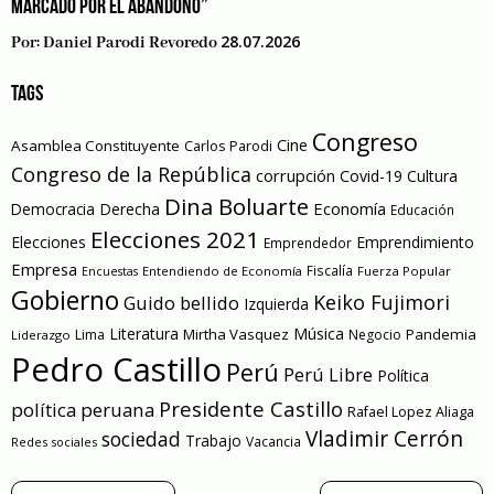
MARCADO POR EL ABANDONO”
28.07.2026
Por:
Daniel Parodi Revoredo
TAGS
Congreso
Cine
Asamblea Constituyente
Carlos Parodi
Congreso de la República
corrupción
Covid-19
Cultura
Dina Boluarte
Economía
Democracia
Derecha
Educación
Elecciones 2021
Elecciones
Emprendimiento
Emprendedor
Empresa
Entendiendo de Economía
Fiscalía
Fuerza Popular
Encuestas
Gobierno
Keiko Fujimori
Guido bellido
Izquierda
Literatura
Música
Mirtha Vasquez
Pandemia
Lima
Negocio
Liderazgo
Pedro Castillo
Perú
Perú Libre
Política
Presidente Castillo
política peruana
Rafael Lopez Aliaga
Vladimir Cerrón
sociedad
Trabajo
Vacancia
Redes sociales