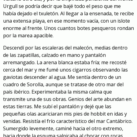
Urgull se podría decir que bajé todo el peso que me
había dejado el txuletón. Al llegar a la ensenada, te recibe
una extensa playa, en ese momento vacía, con un islote
enorme al frente. Unos cuantos botes pesqueros rondan
por la marea apacible.
Descendí por las escaleras del malecón, medias dentro
de las zapatillas, calzado en mano y pantalón
arremangado. La arena blanca estaba fría; me recosté
cerca del mar y me fumé unos cigarros observando las
gaviotas descender al agua. Me sentía dentro de un
cuadro de Sorolla, aunque se tratase de otro mar del
país ibérico. Experimentaba la misma calma que
transmite una de sus obras. Genios del arte abundan en
estas tierras. Me subí el pantalón y dejé que las
pequeñas olas acariciaran mis pies de hobbit en idas y
venidas. Resistía el frío característico del mar Cantábrico.
Sumergido levemente, caminé hacia el otro extremo,
hacia donde la espuma salpicaba al chocar con rocas