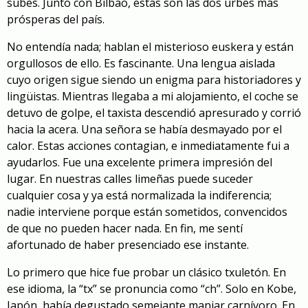
subes. Junto con Bilbao, estas son las dos urbes más
prósperas del país.
No entendía nada; hablan el misterioso euskera y están
orgullosos de ello. Es fascinante. Una lengua aislada
cuyo origen sigue siendo un enigma para historiadores y
lingüistas. Mientras llegaba a mi alojamiento, el coche se
detuvo de golpe, el taxista descendió apresurado y corrió
hacia la acera. Una señora se había desmayado por el
calor. Estas acciones contagian, e inmediatamente fui a
ayudarlos. Fue una excelente primera impresión del
lugar. En nuestras calles limeñas puede suceder
cualquier cosa y ya está normalizada la indiferencia;
nadie interviene porque están sometidos, convencidos
de que no pueden hacer nada. En fin, me sentí
afortunado de haber presenciado ese instante.
Lo primero que hice fue probar un clásico txuletón. En
ese idioma, la “tx” se pronuncia como “ch”. Solo en Kobe,
Japón, había degustado semejante manjar carnívoro. En