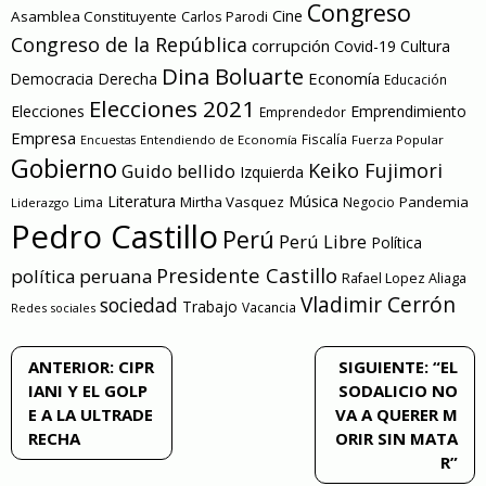
Congreso
Cine
Asamblea Constituyente
Carlos Parodi
Congreso de la República
corrupción
Covid-19
Cultura
Dina Boluarte
Economía
Democracia
Derecha
Educación
Elecciones 2021
Elecciones
Emprendimiento
Emprendedor
Empresa
Entendiendo de Economía
Fiscalía
Fuerza Popular
Encuestas
Gobierno
Keiko Fujimori
Guido bellido
Izquierda
Literatura
Música
Mirtha Vasquez
Pandemia
Lima
Negocio
Liderazgo
Pedro Castillo
Perú
Perú Libre
Política
Presidente Castillo
política peruana
Rafael Lopez Aliaga
Vladimir Cerrón
sociedad
Trabajo
Vacancia
Redes sociales
Navegación
ANTERIOR:
CIPR
SIGUIENTE:
“EL
IANI Y EL GOLP
SODALICIO NO
de
E A LA ULTRADE
VA A QUERER M
RECHA
ORIR SIN MATA
entradas
R”