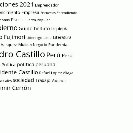
cciones 2021
Emprendedor
Empresa
ndimiento
Entendiendo
Encuestas
onomía
Fiscalía
Fuerza Popular
ierno
Guido bellido
Izquierda
o Fujimori
Literatura
Lima
Liderazgo
Música
a Vasquez
Pandemia
Negocio
dro Castillo
Perú
Perú
e
política peruana
Política
idente Castillo
Rafael Lopez Aliaga
sociedad
Trabajo
Vacancia
ociales
imir Cerrón