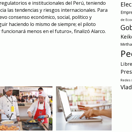
 regulatorios e institucionales del Perú, teniendo
Ele
ia las tendencias y riesgos internacionales. Para
Empre
evo consenso económico, social, político y
de Ec
ir haciendo lo mismo de siempre; el piloto
Gob
funcionará menos en el futuro», finalizó Alarco.
Keik
Mirth
Pe
Libr
Pres
Redes s
Vlad