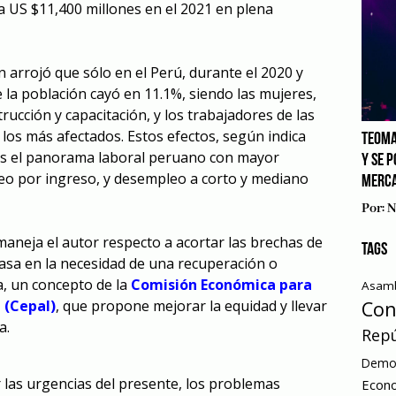
a US $11,400 millones en el 2021 en plena
ón arrojó que sólo en el Perú, durante el 2020 y
 la población cayó en 11.1%, siendo las mujeres,
ucción y capacitación, y los trabajadores de las
os más afectados. Estos efectos, según indica
TEOMA
ás el panorama laboral peruano con mayor
Y SE 
eo por ingreso, y desempleo a corto y mediano
MERCA
Por:
N
aneja el autor respecto a acortar las brechas de
TAGS
basa en la necesidad de una recuperación o
, un concepto de la
Comisión Económica para
Asamb
Con
 (Cepal)
, que propone mejorar la equidad y llevar
a.
Repú
Democ
 las urgencias del presente, los problemas
Econ