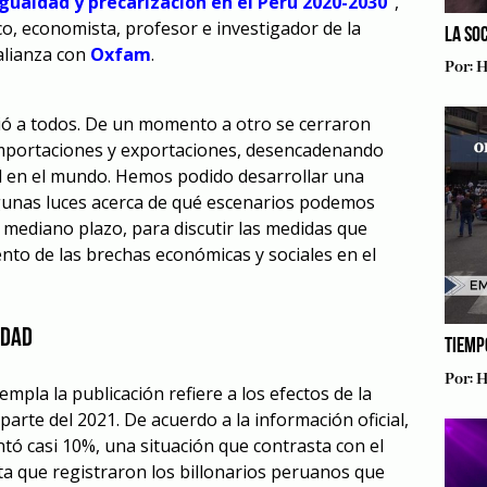
gualdad y precarización en el Perú 2020-2030”
,
, economista, profesor e investigador de la
LA SO
 alianza con
Oxfam
.
Por:
H
ó a todos. De un momento a otro se cerraron
 importaciones y exportaciones, desencadenando
al en el mundo. Hemos podido desarrollar una
lgunas luces acerca de qué escenarios podemos
 mediano plazo, para discutir las medidas que
nto de las brechas económicas y sociales en el
ldad
TIEMP
Por:
H
mpla la publicación refiere a los efectos de la
arte del 2021. De acuerdo a la información oficial,
tó casi 10%, una situación que contrasta con el
ta que registraron los billonarios peruanos que