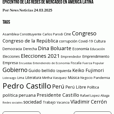
EPICENTRO DE LAS REDES DE MERCADEO EN AMÉRICA LATINA
24.03.2025
Por:
News Noticias
TAGS
Congreso
Cine
Asamblea Constituyente
Carlos Parodi
Congreso de la República
corrupción
Covid-19
Cultura
Dina Boluarte
Economía
Democracia
Derecha
Educación
Elecciones 2021
Elecciones
Emprendimiento
Emprendedor
Empresa
Entendiendo de Economía
Fiscalía
Fuerza Popular
Encuestas
Gobierno
Keiko Fujimori
Guido bellido
Izquierda
Literatura
Música
Mirtha Vasquez
Pandemia
Lima
Negocio
Liderazgo
Pedro Castillo
Perú
Perú Libre
Política
Presidente Castillo
política peruana
Rafael Lopez Aliaga
Vladimir Cerrón
sociedad
Trabajo
Vacancia
Redes sociales