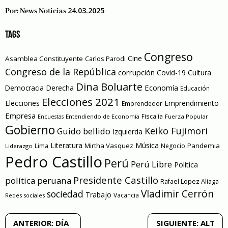
24.03.2025
Por:
News Noticias
TAGS
Congreso
Cine
Asamblea Constituyente
Carlos Parodi
Congreso de la República
corrupción
Covid-19
Cultura
Dina Boluarte
Economía
Democracia
Derecha
Educación
Elecciones 2021
Elecciones
Emprendimiento
Emprendedor
Empresa
Entendiendo de Economía
Fiscalía
Fuerza Popular
Encuestas
Gobierno
Keiko Fujimori
Guido bellido
Izquierda
Literatura
Música
Mirtha Vasquez
Pandemia
Lima
Negocio
Liderazgo
Pedro Castillo
Perú
Perú Libre
Política
Presidente Castillo
política peruana
Rafael Lopez Aliaga
Vladimir Cerrón
sociedad
Trabajo
Vacancia
Redes sociales
Navegación
ANTERIOR:
DÍA
SIGUIENTE:
ALT