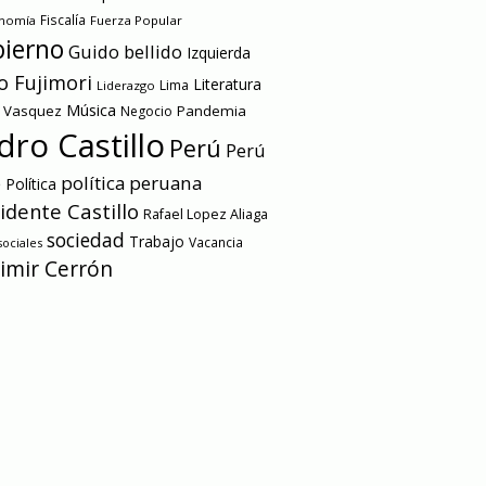
onomía
Fiscalía
Fuerza Popular
ierno
Guido bellido
Izquierda
o Fujimori
Literatura
Lima
Liderazgo
Música
a Vasquez
Pandemia
Negocio
dro Castillo
Perú
Perú
e
política peruana
Política
idente Castillo
Rafael Lopez Aliaga
sociedad
Trabajo
Vacancia
ociales
imir Cerrón