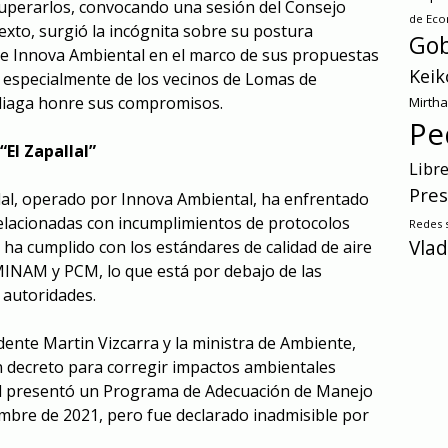
ecuperarlos, convocando una sesión del Consejo
de Ec
exto, surgió la incógnita sobre su postura
Gob
de Innova Ambiental en el marco de sus propuestas
Keik
, especialmente de los vecinos de Lomas de
Aliaga honre sus compromisos.
Mirth
Pe
“El Zapallal”
Libr
Pres
llal, operado por Innova Ambiental, ha enfrentado
elacionadas con incumplimientos de protocolos
Redes s
Vlad
ha cumplido con los estándares de calidad de aire
 MINAM y PCM, lo que está por debajo de las
 autoridades.
dente Martin Vizcarra y la ministra de Ambiente,
n decreto para corregir impactos ambientales
l presentó un Programa de Adecuación de Manejo
mbre de 2021, pero fue declarado inadmisible por