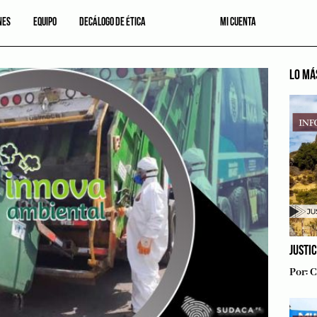
NES
EQUIPO
DECÁLOGO DE ÉTICA
MI CUENTA
LO MÁ
JUSTI
Por:
C