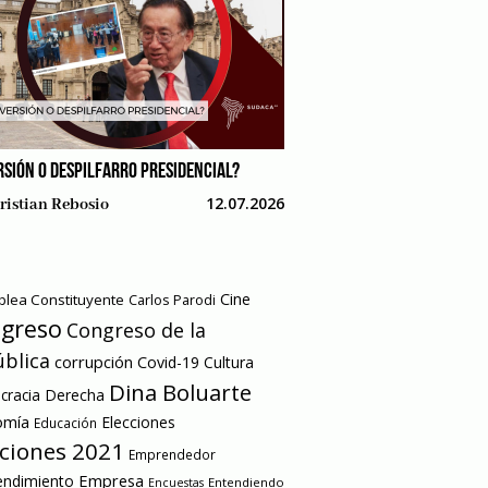
RSIÓN O DESPILFARRO PRESIDENCIAL?
12.07.2026
ristian Rebosio
Cine
lea Constituyente
Carlos Parodi
greso
Congreso de la
blica
corrupción
Covid-19
Cultura
Dina Boluarte
racia
Derecha
omía
Elecciones
Educación
cciones 2021
Emprendedor
Empresa
ndimiento
Entendiendo
Encuestas